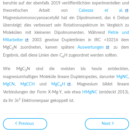
beruhte auf der ebenfalls 2019 veröffentlichten experimentellen und
theoretischen Arbeit von
Cabezas et al.
Magnesiummonocyanoacetylid hat ein Dipolmoment, das 6 Debye
übersteigt; dies verbessert sein Rotationsspektrum im Vergleich zu
Molekülen mit kleineren Dipolmomenten. Während
Petrie und
Mitarbeiter
2003 gewisse Duplettlinien in IRC +10216 dem
MgC
N zuordneten, kamen spätere
Auswertungen
zu dem
3
Ergebnis, daß diese Linien dem C
H zugeordnet werden sollten.
6
Wie MgC
N sind die meisten bis heute entdeckten,
3
magnesiumhaltigen Moleküle lineare Duplettspezies, darunter
MgNC
,
MgCN
,
MgCCH
und
MgC
H
. Magnesium bildet lineare
4
Verbindungen der Form X-Mg-Y, wie etwa
HMgNC
(entdeckt 2013),
2
da ihr 3s
Elektronenpaar gekoppelt ist.
Previous
Next