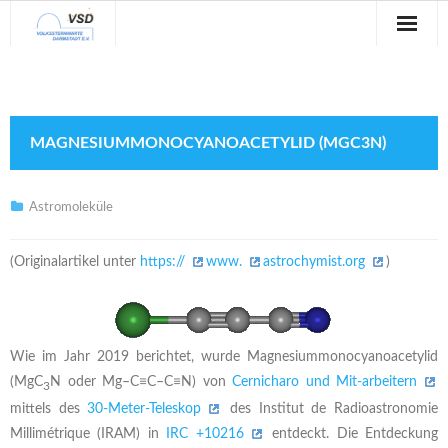
Sternwarte
Veranstaltungen
MAGNESIUMMONOCYANOACETYLID (MGC3N)
Verein
Blog
Astromoleküle
Galerie
(Originalartikel unter
https://
www.
astrochymist.org
)
Anfahrt
Kontakt
Wie im Jahr 2019 berichtet, wurde Magnesiummonocyanoacetylid
(MgC
N oder Mg–C≡C–C≡N) von
Cernicharo und Mit-arbeitern
3
mittels des
30-Meter-Teleskop
des Institut de Radioastronomie
Millimétrique (IRAM) in
IRC +10216
entdeckt. Die Entdeckung