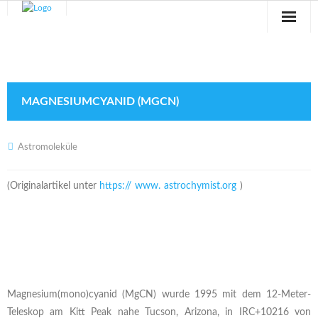
Sternwarte
Veranstaltungen
MAGNESIUMCYANID (MGCN)
Verein
Blog
Astromoleküle
Galerie
(Originalartikel unter
https://
www.
astrochymist.org
)
Anfahrt
Kontakt
Magnesium(mono)cyanid (MgCN) wurde 1995 mit dem 12-Meter-
Teleskop am Kitt Peak nahe Tucson, Arizona, in IRC+10216 von