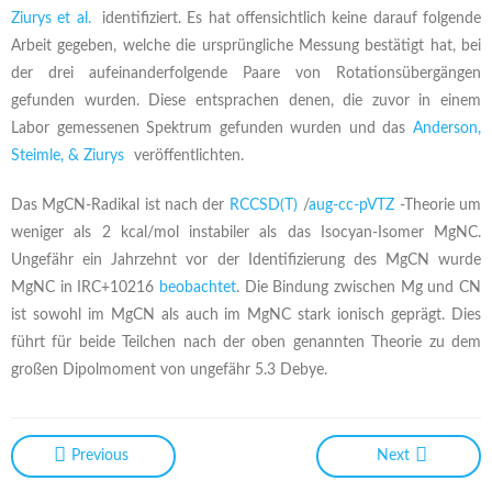
Ziurys et al.
identifiziert. Es hat offensichtlich keine darauf folgende
Arbeit gegeben, welche die ursprüngliche Messung bestätigt hat, bei
der drei aufeinanderfolgende Paare von Rotationsübergängen
gefunden wurden. Diese entsprachen denen, die zuvor in einem
Labor gemessenen Spektrum gefunden wurden und das
Anderson,
Steimle, & Ziurys
veröffentlichten.
Das MgCN-Radikal ist nach der
RCCSD(T)
/
aug-cc-pVTZ
-Theorie um
weniger als 2 kcal/mol instabiler als das Isocyan-Isomer MgNC.
Ungefähr ein Jahrzehnt vor der Identifizierung des MgCN wurde
MgNC in IRC+10216
beobachtet
. Die Bindung zwischen Mg und CN
ist sowohl im MgCN als auch im MgNC stark ionisch geprägt. Dies
führt für beide Teilchen nach der oben genannten Theorie zu dem
großen Dipolmoment von ungefähr 5.3 Debye.
Previous
Next