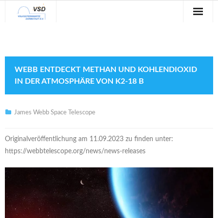
Sternwarte
Veranstaltungen
WEBB ENTDECKT METHAN UND KOHLENDIOXID
Verein
IN DER ATMOSPHÄRE VON K2-18 B
Blog
James Webb Space Telescope
Galerie
Originalveröffentlichung am 11.09.2023 zu finden unter:
Anfahrt
https://webbtelescope.org/news/news-releases
Kontakt