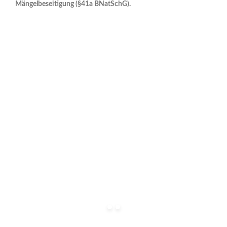
Mängelbeseitigung (§41a BNatSchG).