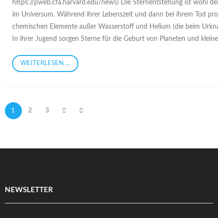
https://pweb.cfa.harvard.edu/news) Die Sternentstehung ist wohl de
im Universum. Während ihrer Lebenszeit und dann bei ihrem Tod prod
chemischen Elemente außer Wasserstoff und Helium (die beim Urknal
In ihrer Jugend sorgen Sterne für die Geburt von Planeten und klein
WEITERLESEN …
1
2
3
NEWSLETTER