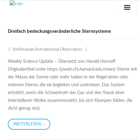
Sternwarte
Dreifach bedeckungsveränderliche Sternsysteme
Veranstaltungen
Smithsonian Astrophysical Observatory
Verein
Weekly Science Update – Übersetzt von Harald Horneff
Blog
Originalartikel unter https://pweb.cfa.harvard.edu/news) Sterne mit
der Masse der Sonne oder mehr haben in der Regel einen oder
Galerie
mehrere Sterne, die sie begleiten und umkreisen. Das System
entsteht, wenn die Schwerkraft das Gas und den Staub einer
Anfahrt
interstellaren Wolke zusammenzieht, bis sich Klumpen bilden, die
Kontakt
dicht genug sind,
WEITERLESEN …