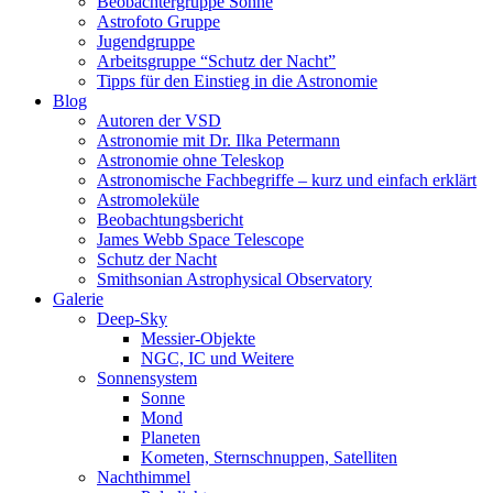
Beobachtergruppe Sonne
Astrofoto Gruppe
Jugendgruppe
Arbeitsgruppe “Schutz der Nacht”
Tipps für den Einstieg in die Astronomie
Blog
Autoren der VSD
Astronomie mit Dr. Ilka Petermann
Astronomie ohne Teleskop
Astronomische Fachbegriffe – kurz und einfach erklärt
Astromoleküle
Beobachtungsbericht
James Webb Space Telescope
Schutz der Nacht
Smithsonian Astrophysical Observatory
Galerie
Deep-Sky
Messier-Objekte
NGC, IC und Weitere
Sonnensystem
Sonne
Mond
Planeten
Kometen, Sternschnuppen, Satelliten
Nachthimmel