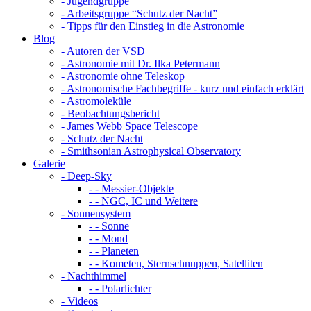
- Jugendgruppe
- Arbeitsgruppe “Schutz der Nacht”
- Tipps für den Einstieg in die Astronomie
Blog
- Autoren der VSD
- Astronomie mit Dr. Ilka Petermann
- Astronomie ohne Teleskop
- Astronomische Fachbegriffe - kurz und einfach erklärt
- Astromoleküle
- Beobachtungsbericht
- James Webb Space Telescope
- Schutz der Nacht
- Smithsonian Astrophysical Observatory
Galerie
- Deep-Sky
- - Messier-Objekte
- - NGC, IC und Weitere
- Sonnensystem
- - Sonne
- - Mond
- - Planeten
- - Kometen, Sternschnuppen, Satelliten
- Nachthimmel
- - Polarlichter
- Videos