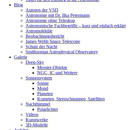
Blog
Autoren der VSD
Astronomie mit Dr. Ilka Petermann
Astronomie ohne Teleskop
Astronomische Fachbegriffe – kurz und einfach erklärt
Astromoleküle
Beobachtungsbericht
James Webb Space Telescope
Schutz der Nacht
Smithsonian Astrophysical Observatory
Galerie
Deep-Sky
Messier-Objekte
NGC, IC und Weitere
Sonnensystem
Sonne
Mond
Planeten
Kometen, Sternschnuppen, Satelliten
Nachthimmel
Polarlichter
Videos
Kunstwerke
3D-Modelle