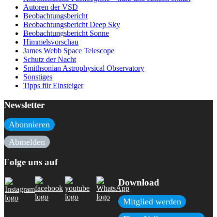
Autoren der VSD
Beobachtungsbericht
Beobachtungsbericht Deep Sky
Beobachtungsbericht Sonne
Himmelsvorschau
James Webb Space Telescope
Schutz der Nacht
Smithsonian Astrophysical Observatory
Sonstiges
Tipps für Einsteiger
Newsletter
Abonnieren
Abmelden
Folge uns auf
Download
Mitglied werden