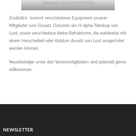
Fotografie Sonne im Weißlicht
Zusätzlich kommt verschiedenes Equipment unserer
Mitglieder zum Einsatz. Darunter ein H-alpha Teleskop von
Lunt, sowie verschiedene kleine Refraktoren, die wahlweise mit
einem Herschelkeil oder Kalzium-Ansatz von Lunt ausgerüstet
werden können.
Neueinsteiger unter den Vereinsmitgliedern sind jederzeit gerne
willkommen.
NEWSLETTER