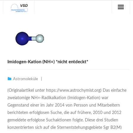
Sternwarte
Veranstaltungen
Verein
Blog
Imidogen-Kation (NH+) *nicht entdeckt*
Galerie
Astromoleküle
Anfahrt
(Originalartikel unter https://www.astrochymist.org) Das einfache
zweiatomige NH+-Radikalkation (Imidogen-Kation) war
Kontakt
Gegenstand einer im Jahr 2014 von Persson und Mitarbeitern
berichteten erfolglosen Suche, die auf frühere, 2010 und 2012
gemeldete erfolglose Suchaktionen folgte. Diese drei Studien
konzentrierten sich auf die Sternentstehungsgebiete Sgr B2(M)