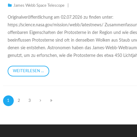
James Webb Space Telescope
Originalveröffentlichung am 02.07.2026 zu finden unter:
https://science.nasa.gov/mission/webb/latestnews/ Zusammenfassun
offenbaren Eigenschaften der Protosterne in der Region und wie di
beeinflussen Protosterne sind oft in denselben Wolken aus Staub und
denen sie entstehen. Astronomen haben das James-Webb-Weltraum
genutzt, um zu erforschen, wie die Protosterne des etwa 450 Lichtja
WEITERLESEN …
1
2
3