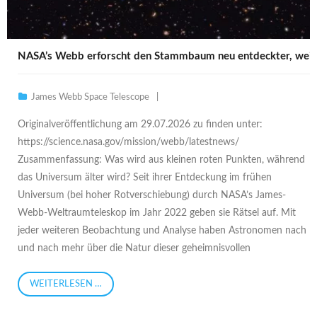
NASA’s Webb erforscht den Stammbaum neu entdeckter, weit 
James Webb Space Telescope
Originalveröffentlichung am 29.07.2026 zu finden unter:
https://science.nasa.gov/mission/webb/latestnews/
Zusammenfassung: Was wird aus kleinen roten Punkten, während
das Universum älter wird? Seit ihrer Entdeckung im frühen
Universum (bei hoher Rotverschiebung) durch NASA’s James-
Webb-Weltraumteleskop im Jahr 2022 geben sie Rätsel auf. Mit
jeder weiteren Beobachtung und Analyse haben Astronomen nach
und nach mehr über die Natur dieser geheimnisvollen
WEITERLESEN …