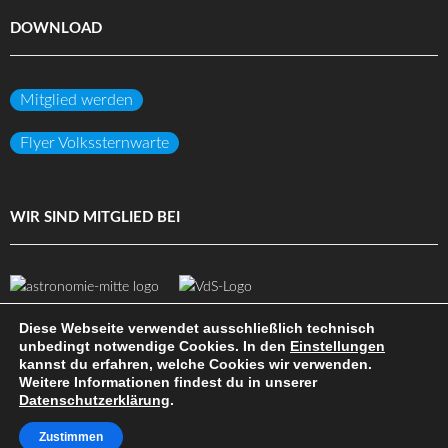
DOWNLOAD
Mitglied werden
Flyer Volkssternwarte
WIR SIND MITGLIED BEI
Diese Webseite verwendet ausschließlich technisch
unbedingt notwendige Cookies. In den
Einstellungen
kannst du erfahren, welche Cookies wir verwenden.
(c) Volkssternwarte Darmstadt e.V.
Weitere Informationen findest du in unserer
Datenschutzerklärung
.
DATENSCHUTZ
IMPRESSUM
HAFTUNGSAUSSCHLUSS
SITEMAP
INTERN
Zustimmen