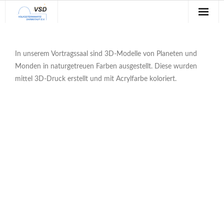
Sternwarte
In unserem Vortragssaal sind 3D-Modelle von Planeten und
Veranstaltungen
Monden in naturgetreuen Farben ausgestellt. Diese wurden
mittel 3D-Druck erstellt und mit Acrylfarbe koloriert.
Verein
Blog
Galerie
Anfahrt
Kontakt