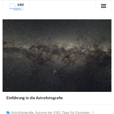
Sternwarte
Veranstaltungen
Verein
Blog
Galerie
Anfahrt
Kontakt
Einführung in die Astrofotografie
Astrofotografie
,
Autoren der VSD
,
Tipps für Einsteiger