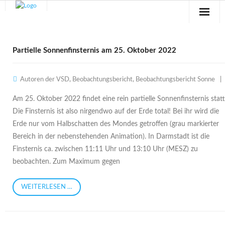
Sternwarte
Partielle Sonnenfinsternis am 25. Oktober 2022
Veranstaltungen
Autoren der VSD
,
Beobachtungsbericht
,
Beobachtungsbericht Sonne
Verein
Am 25. Oktober 2022 findet eine rein partielle Sonnenfinsternis statt
Blog
Die Finsternis ist also nirgendwo auf der Erde total! Bei ihr wird die
Erde nur vom Halbschatten des Mondes getroffen (grau markierter
Galerie
Bereich in der nebenstehenden Animation). In Darmstadt ist die
Finsternis ca. zwischen 11:11 Uhr und 13:10 Uhr (MESZ) zu
Anfahrt
beobachten. Zum Maximum gegen
Kontakt
WEITERLESEN …