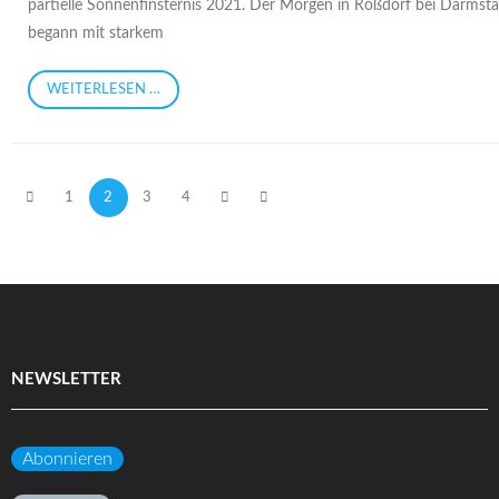
partielle Sonnenfinsternis 2021. Der Morgen in Roßdorf bei Darmst
begann mit starkem
WEITERLESEN …
1
2
3
4
NEWSLETTER
Abonnieren