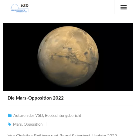
Sternwarte
Veranstaltungen
Verein
Blog
Galerie
Anfahrt
Die Mars-Opposition 2022
Kontakt
Autoren der VSD
,
Beobachtungsbericht
Mars
,
Opposition