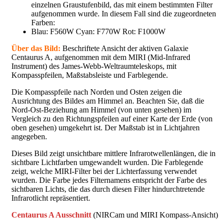
einzelnen Graustufenbild, das mit einem bestimmten Filter
aufgenommen wurde. In diesem Fall sind die zugeordneten
Farben:
Blau: F560W Cyan: F770W Rot: F1000W
Über das Bild:
Beschriftete Ansicht der aktiven Galaxie
Centaurus A, aufgenommen mit dem MIRI (Mid-Infrared
Instrument) des James-Webb-Weltraumteleskops, mit
Kompasspfeilen, Maßstabsleiste und Farblegende.
Die Kompasspfeile nach Norden und Osten zeigen die
Ausrichtung des Bildes am Himmel an. Beachten Sie, daß die
Nord-Ost-Beziehung am Himmel (von unten gesehen) im
Vergleich zu den Richtungspfeilen auf einer Karte der Erde (von
oben gesehen) umgekehrt ist. Der Maßstab ist in Lichtjahren
angegeben.
Dieses Bild zeigt unsichtbare mittlere Infrarotwellenlängen, die in
sichtbare Lichtfarben umgewandelt wurden. Die Farblegende
zeigt, welche MIRI-Filter bei der Lichterfassung verwendet
wurden. Die Farbe jedes Filternamens entspricht der Farbe des
sichtbaren Lichts, die das durch diesen Filter hindurchtretende
Infrarotlicht repräsentiert.
Centaurus A Ausschnitt
(NIRCam und MIRI Kompass-Ansicht)