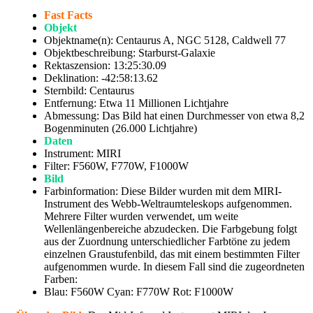
Fast Facts
Objekt
Objektname(n): Centaurus A, NGC 5128, Caldwell 77
Objektbeschreibung: Starburst-Galaxie
Rektaszension: 13:25:30.09
Deklination: -42:58:13.62
Sternbild: Centaurus
Entfernung: Etwa 11 Millionen Lichtjahre
Abmessung: Das Bild hat einen Durchmesser von etwa 8,2
Bogenminuten (26.000 Lichtjahre)
Daten
Instrument: MIRI
Filter: F560W, F770W, F1000W
Bild
Farbinformation: Diese Bilder wurden mit dem MIRI-
Instrument des Webb-Weltraumteleskops aufgenommen.
Mehrere Filter wurden verwendet, um weite
Wellenlängenbereiche abzudecken. Die Farbgebung folgt
aus der Zuordnung unterschiedlicher Farbtöne zu jedem
einzelnen Graustufenbild, das mit einem bestimmten Filter
aufgenommen wurde. In diesem Fall sind die zugeordneten
Farben:
Blau: F560W Cyan: F770W Rot: F1000W