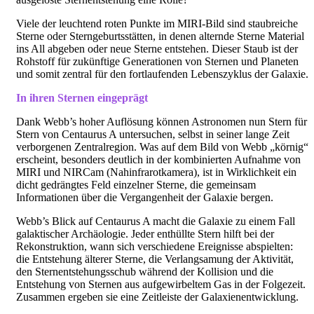
Viele der leuchtend roten Punkte im MIRI-Bild sind staubreiche
Sterne oder Sterngeburtsstätten, in denen alternde Sterne Material
ins All abgeben oder neue Sterne entstehen. Dieser Staub ist der
Rohstoff für zukünftige Generationen von Sternen und Planeten
und somit zentral für den fortlaufenden Lebenszyklus der Galaxie.
In ihren Sternen eingeprägt
Dank Webb’s hoher Auflösung können Astronomen nun Stern für
Stern von Centaurus A untersuchen, selbst in seiner lange Zeit
verborgenen Zentralregion. Was auf dem Bild von Webb „körnig“
erscheint, besonders deutlich in der kombinierten Aufnahme von
MIRI und NIRCam (Nahinfrarotkamera), ist in Wirklichkeit ein
dicht gedrängtes Feld einzelner Sterne, die gemeinsam
Informationen über die Vergangenheit der Galaxie bergen.
Webb’s Blick auf Centaurus A macht die Galaxie zu einem Fall
galaktischer Archäologie. Jeder enthüllte Stern hilft bei der
Rekonstruktion, wann sich verschiedene Ereignisse abspielten:
die Entstehung älterer Sterne, die Verlangsamung der Aktivität,
den Sternentstehungsschub während der Kollision und die
Entstehung von Sternen aus aufgewirbeltem Gas in der Folgezeit.
Zusammen ergeben sie eine Zeitleiste der Galaxienentwicklung.