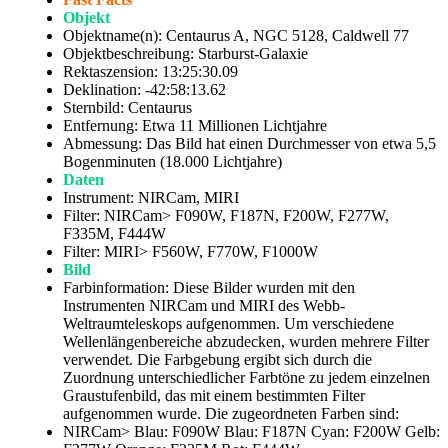
Objekt
Objektname(n): Centaurus A, NGC 5128, Caldwell 77
Objektbeschreibung: Starburst-Galaxie
Rektaszension: 13:25:30.09
Deklination: -42:58:13.62
Sternbild: Centaurus
Entfernung: Etwa 11 Millionen Lichtjahre
Abmessung: Das Bild hat einen Durchmesser von etwa 5,5
Bogenminuten (18.000 Lichtjahre)
Daten
Instrument: NIRCam, MIRI
Filter: NIRCam> F090W, F187N, F200W, F277W,
F335M, F444W
Filter: MIRI> F560W, F770W, F1000W
Bild
Farbinformation: Diese Bilder wurden mit den
Instrumenten NIRCam und MIRI des Webb-
Weltraumteleskops aufgenommen. Um verschiedene
Wellenlängenbereiche abzudecken, wurden mehrere Filter
verwendet. Die Farbgebung ergibt sich durch die
Zuordnung unterschiedlicher Farbtöne zu jedem einzelnen
Graustufenbild, das mit einem bestimmten Filter
aufgenommen wurde. Die zugeordneten Farben sind:
NIRCam> Blau: F090W Blau: F187N Cyan: F200W Gelb: