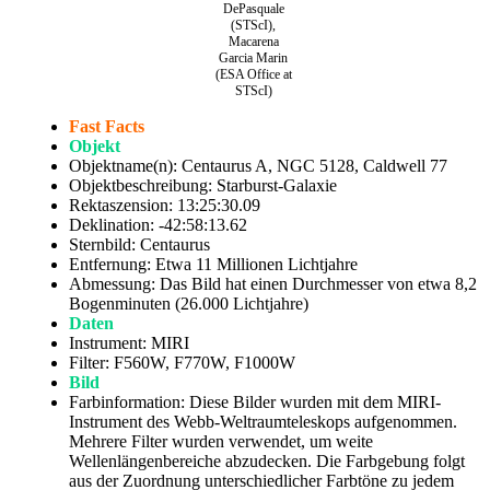
DePasquale
(STScI),
Macarena
Garcia Marin
(ESA Office at
STScI)
Fast Facts
Objekt
Objektname(n): Centaurus A, NGC 5128, Caldwell 77
Objektbeschreibung: Starburst-Galaxie
Rektaszension: 13:25:30.09
Deklination: -42:58:13.62
Sternbild: Centaurus
Entfernung: Etwa 11 Millionen Lichtjahre
Abmessung: Das Bild hat einen Durchmesser von etwa 8,2
Bogenminuten (26.000 Lichtjahre)
Daten
Instrument: MIRI
Filter: F560W, F770W, F1000W
Bild
Farbinformation: Diese Bilder wurden mit dem MIRI-
Instrument des Webb-Weltraumteleskops aufgenommen.
Mehrere Filter wurden verwendet, um weite
Wellenlängenbereiche abzudecken. Die Farbgebung folgt
aus der Zuordnung unterschiedlicher Farbtöne zu jedem