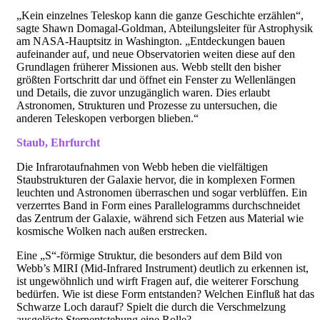
„Kein einzelnes Teleskop kann die ganze Geschichte erzählen“,
sagte Shawn Domagal-Goldman, Abteilungsleiter für Astrophysik
am NASA-Hauptsitz in Washington. „Entdeckungen bauen
aufeinander auf, und neue Observatorien weiten diese auf den
Grundlagen früherer Missionen aus. Webb stellt den bisher
größten Fortschritt dar und öffnet ein Fenster zu Wellenlängen
und Details, die zuvor unzugänglich waren. Dies erlaubt
Astronomen, Strukturen und Prozesse zu untersuchen, die
anderen Teleskopen verborgen blieben.“
Staub, Ehrfurcht
Die Infrarotaufnahmen von Webb heben die vielfältigen
Staubstrukturen der Galaxie hervor, die in komplexen Formen
leuchten und Astronomen überraschen und sogar verblüffen. Ein
verzerrtes Band in Form eines Parallelogramms durchschneidet
das Zentrum der Galaxie, während sich Fetzen aus Material wie
kosmische Wolken nach außen erstrecken.
Eine „S“-förmige Struktur, die besonders auf dem Bild von
Webb’s MIRI (Mid-Infrared Instrument) deutlich zu erkennen ist,
ist ungewöhnlich und wirft Fragen auf, die weiterer Forschung
bedürfen. Wie ist diese Form entstanden? Welchen Einfluß hat das
Schwarze Loch darauf? Spielt die durch die Verschmelzung
ausgelöste Sternentstehung eine Rolle?