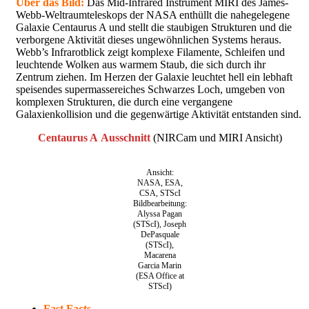
Über das Bild:
Das Mid-Infrared Instrument MIRI des James-
Webb-Weltraumteleskops der NASA enthüllt die nahegelegene
Galaxie Centaurus A und stellt die staubigen Strukturen und die
verborgene Aktivität dieses ungewöhnlichen Systems heraus.
Webb’s Infrarotblick zeigt komplexe Filamente, Schleifen und
leuchtende Wolken aus warmem Staub, die sich durch ihr
Zentrum ziehen. Im Herzen der Galaxie leuchtet hell ein lebhaft
speisendes supermassereiches Schwarzes Loch, umgeben von
komplexen Strukturen, die durch eine vergangene
Galaxienkollision und die gegenwärtige Aktivität entstanden sind.
Centaurus A
Ausschnitt
(NIRCam und MIRI Ansicht)
Ansicht:
NASA, ESA,
CSA, STScI
Bildbearbeitung:
Alyssa Pagan
(STScI), Joseph
DePasquale
(STScI),
Macarena
Garcia Marin
(ESA Office at
STScI)
Fast Facts