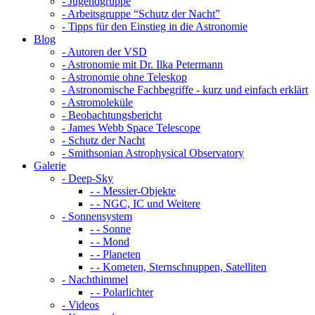
- Jugendgruppe
- Arbeitsgruppe “Schutz der Nacht”
- Tipps für den Einstieg in die Astronomie
Blog
- Autoren der VSD
- Astronomie mit Dr. Ilka Petermann
- Astronomie ohne Teleskop
- Astronomische Fachbegriffe - kurz und einfach erklärt
- Astromoleküle
- Beobachtungsbericht
- James Webb Space Telescope
- Schutz der Nacht
- Smithsonian Astrophysical Observatory
Galerie
- Deep-Sky
- - Messier-Objekte
- - NGC, IC und Weitere
- Sonnensystem
- - Sonne
- - Mond
- - Planeten
- - Kometen, Sternschnuppen, Satelliten
- Nachthimmel
- - Polarlichter
- Videos