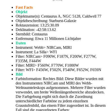
Fast Facts
Objekt
Objektname(n): Centaurus A, NGC 5128, Caldwell 77
Objektbeschreibung: Starburst-Galaxie
Rektaszension: 13:25:30.09
Deklination: -42:58:13.62
Sternbild: Centaurus
Entfernung: Etwa 11 Millionen Lichtjahre
Daten
Instrument: Webb> NIRCam, MIRI
Instrument: La Silla> WFI
Filter: NIRCam> F090W, F187N, F200W, F277W,
F335M, F444W
Filter: MIRI> F560W, F770W, F1000W
Filter: WFI> F456W, F502N, F540W, F652W, F659N
Bild
Farbinformation: Rechtes Bild: Diese Bilder wurden mit
den Instrumenten NIRCam und MIRI des Webb-
Weltraumteleskops aufgenommen. Mehrere Filter wurden
verwendet, um breite Wellenlängenbereiche abzudecken.
Die Farbgebung ergibt sich durch die Zuordnung
unterschiedlicher Farbtöne zu jedem einzelnen
Graustufenbild, das einem Filter zugeordnet ist. In diesem
Fall sind die zugeordneten Farben: