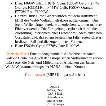
Blau: F090W Blau: F187N Cyan: F200W Gelb: F277W
Orange: F335M Rot: F444W Gelb: F560W Orange:
F770W Rot: F1000W
Unteres Bild: Diese Bilder wurden mit dem Instrument
MIRI des Webb-Weltraumteleskops aufgenommen. Um
breite Wellenlängenbereiche abzudecken, wurden mehrere
Filter verwendet. Die Farbgebung ergibt sich durch die
Zuordnung unterschiedlicher Farbtöne zu jedem einzelnen
Graustufenbild, das einem bestimmten Filter zugeordnet ist.
In diesem Fall sind die zugeordneten Farben:
Blau: F560W Cyan: F770W Rot: F1000W
Über das Bild:
Eine bodengebundene Aufnahme der nahen
Galaxie Centaurus A von der Europäischen Südsternwarte (oben
links) setzt die Nah- und Mittelinfrarot-Ansichten des James-
Webb-Weltraumteleskops der NASA in einen Kontext.
Centaurus A
(MIRI Kompass-Ansicht)
Ansicht:
NASA, ESA,
CSA, STScI
Bildbearbeitung:
Alyssa Pagan
(STScI), Joseph