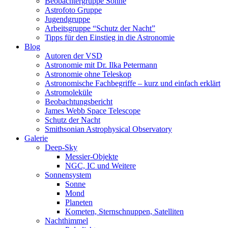
Beobachtergruppe Sonne
Astrofoto Gruppe
Jugendgruppe
Arbeitsgruppe “Schutz der Nacht”
Tipps für den Einstieg in die Astronomie
Blog
Autoren der VSD
Astronomie mit Dr. Ilka Petermann
Astronomie ohne Teleskop
Astronomische Fachbegriffe – kurz und einfach erklärt
Astromoleküle
Beobachtungsbericht
James Webb Space Telescope
Schutz der Nacht
Smithsonian Astrophysical Observatory
Galerie
Deep-Sky
Messier-Objekte
NGC, IC und Weitere
Sonnensystem
Sonne
Mond
Planeten
Kometen, Sternschnuppen, Satelliten
Nachthimmel