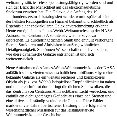
weltraumgestützte Teleskope leistungsfähiger geworden sind und
sich der Blick der Menschheit auf das elektromagnetische
Spektrum erweitert hat. Die Galaxie, die Anfang des 19.
Jahrhunderts erstmals katalogisiert wurde, wurde später als eine
der hellsten Radioquellen am Himmel bekannt und schließlich als
Ergebnis einer spektakulären Galaxienverschmelzung erkannt.
Heute ermöglicht das James-Webb-Weltraumteleskop der NASA
Astronomen, Centaurus A so intensiv wie nie zuvor zu
erforschen. Es durchdringt dichten Staub und enthüllt verborgene
Sterne, Strukturen und Aktivitäten in außergewöhnlicher
Detailgenauigkeit. So können Wissenschaftler nachvollziehen,
wie diese dynamische Galaxie entstanden ist und sich
weiterentwickelt.
Neue Aufnahmen des James-Webb-Weltraumteleskops der NASA
anläßlich seines vierten wissenschaftlichen Jubiläums zeigen eine
bekannte Galaxie als ein weitaus reicheres und komplexeres
Objekt als je zuvor. Webb’s beispiellose Empfindlichkeit im nahen
und mittleren Infrarot durchdringt die dichten Staubwolken, die
das Zentrum von Centaurus A im sichtbaren Licht verdecken, und
enthüllt ein dicht gedrängtes Geflecht aus einzelnen Sternen und
eine aktive, sich ständig verändernde Galaxie. Diese Bilder
markieren vier Jahre übertroffener Leistung und erfolgreicher
wissenschaftlicher Missionen für das leistungsstärkste
Weltraumteleskop der Geschichte.