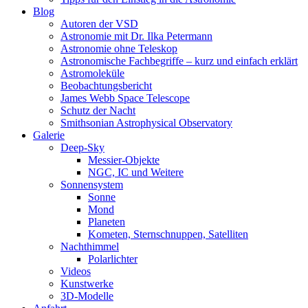
Blog
Autoren der VSD
Astronomie mit Dr. Ilka Petermann
Astronomie ohne Teleskop
Astronomische Fachbegriffe – kurz und einfach erklärt
Astromoleküle
Beobachtungsbericht
James Webb Space Telescope
Schutz der Nacht
Smithsonian Astrophysical Observatory
Galerie
Deep-Sky
Messier-Objekte
NGC, IC und Weitere
Sonnensystem
Sonne
Mond
Planeten
Kometen, Sternschnuppen, Satelliten
Nachthimmel
Polarlichter
Videos
Kunstwerke
3D-Modelle