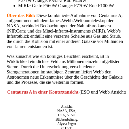
F277W Orange: F335M Rot: F444W
MIRI> Gelb: F560W Orange: F770W Rot: F1000W
Über das Bild:
Diese kombinierte Aufnahme von Centaurus A,
aufgenommen mit dem James-Webb-Weltraumteleskop der
NASA, verbindet Beobachtungen der Nahinfrarotkamera
(NIRCam) und des Mittel-Infrarot-Instruments (MIRI). Webb’s
Infrarotblick enthüllt eine verzerrte Scheibe aus Gas und Staub,
die durch die Kollision mit einer anderen Galaxie vor Milliarden
von Jahren entstanden ist.
Was zunächst wie ein körniges Leuchten erscheint, ist in
Wirklichkeit ein dichtes Feld aus Millionen einzeln aufgelöster
Sterne. Durch die Unterscheidung verschiedener
Sterngenerationen im staubigen Zentrum liefert Webb den
Astronomen neue Erkenntnisse über die Geschichte der Galaxie
und die Prozesse, die sie weiterhin formen.
Centaurus A in einer Kontextansicht
(ESO und Webb Ansicht)
Ansicht:
NASA, ESA,
CSA, STScI
Bildbearbeitung:
Alyssa Pagan
(STScI)