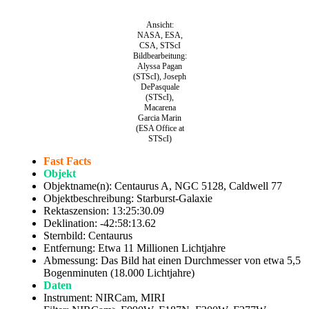
Ansicht:
NASA, ESA,
CSA, STScI
Bildbearbeitung:
Alyssa Pagan
(STScI), Joseph
DePasquale
(STScI),
Macarena
Garcia Marin
(ESA Office at
STScI)
Fast Facts
Objekt
Objektname(n): Centaurus A, NGC 5128, Caldwell 77
Objektbeschreibung: Starburst-Galaxie
Rektaszension: 13:25:30.09
Deklination: -42:58:13.62
Sternbild: Centaurus
Entfernung: Etwa 11 Millionen Lichtjahre
Abmessung: Das Bild hat einen Durchmesser von etwa 5,5
Bogenminuten (18.000 Lichtjahre)
Daten
Instrument: NIRCam, MIRI