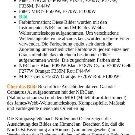
Filter: NIRCam> F090W, F187N, F200W, F277W,
F335M, F444W
Filter: MIRI> F560W, F770W, F1000W
Bild
Farbinformation: Diese Bilder wurden mit den
Instrumenten NIRCam und MIRI des Webb-
Weltraumteleskops aufgenommen. Um verschiedene
Wellenlängenbereiche abzudecken, wurden mehrere Filter
verwendet. Die Farbgebung ergibt sich durch die
Zuordnung unterschiedlicher Farbtöne zu jedem einzelnen
Graustufenbild, das mit einem bestimmten Filter
aufgenommen wurde. Die zugeordneten Farben sind:
NIRCam> Blau: F090W Blau: F187N Cyan: F200W Gelb:
F277W Orange: F335M Rot: F444W
MIRI> Gelb: F560W Orange: F770W Rot: F1000W
Über das Bild:
Beschriftete Ansicht der aktiven Galaxie
Centaurus A, aufgenommen mit der NIRCam
(Nahinfrarotkamera) und dem MIRI (Mittelinfrarot-Instrument)
des James-Webb-Weltraumteleskops. Kompasspfeile, Maßstab
und Farblegende dienen als Orientierung.
Die Kompasspfeile nach Norden und Osten zeigen die
Ausrichtung des Bildes am Himmel an. Beachten Sie, daß die
Nord-Ost-Beziehung am Himmel (von unten gesehen) im
Vergleich zu den Richtungspfeilen auf einer Karte der Erde (von