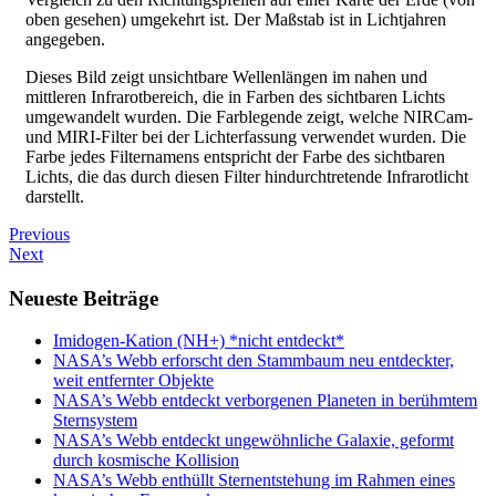
oben gesehen) umgekehrt ist. Der Maßstab ist in Lichtjahren
angegeben.
Dieses Bild zeigt unsichtbare Wellenlängen im nahen und
mittleren Infrarotbereich, die in Farben des sichtbaren Lichts
umgewandelt wurden. Die Farblegende zeigt, welche NIRCam-
und MIRI-Filter bei der Lichterfassung verwendet wurden. Die
Farbe jedes Filternamens entspricht der Farbe des sichtbaren
Lichts, die das durch diesen Filter hindurchtretende Infrarotlicht
darstellt.
Previous
Next
Neueste Beiträge
Imidogen-Kation (NH+) *nicht entdeckt*
NASA’s Webb erforscht den Stammbaum neu entdeckter,
weit entfernter Objekte
NASA’s Webb entdeckt verborgenen Planeten in berühmtem
Sternsystem
NASA’s Webb entdeckt ungewöhnliche Galaxie, geformt
durch kosmische Kollision
NASA’s Webb enthüllt Sternentstehung im Rahmen eines