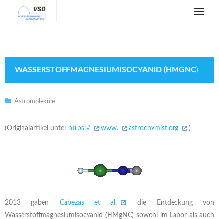
Sternwarte
Veranstaltungen
WASSERSTOFFMAGNESIUMISOCYANID (HMGNC)
Verein
Blog
Astromoleküle
Galerie
(Originalartikel unter
https://
www.
astrochymist.org
)
Anfahrt
Kontakt
2013 gaben
Cabezas et al.
die Entdeckung von
Wasserstoffmagnesiumisocyanid (HMgNC) sowohl im Labor als auch