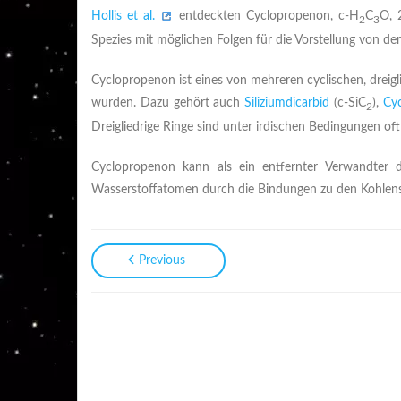
Hollis et al.
entdeckten Cyclopropenon, c-H
C
O, 
2
3
Spezies mit möglichen Folgen für die Vorstellung von de
Cyclopropenon ist eines von mehreren cyclischen, dreigl
wurden. Dazu gehört auch
Siliziumdicarbid
(c-SiC
),
Cyc
2
Dreigliedrige Ringe sind unter irdischen Bedingungen oft 
Cyclopropenon kann als ein entfernter Verwandter
Wasserstoffatomen durch die Bindungen zu den Kohlen
Previous