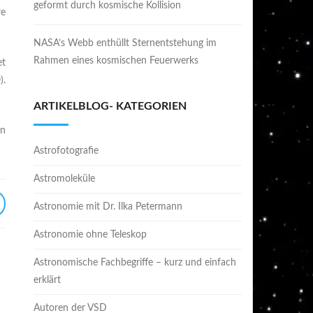
geformt durch kosmische Kollision
re
NASA’s Webb enthüllt Sternentstehung im
Rahmen eines kosmischen Feuerwerks
et
).
ARTIKELBLOG- KATEGORIEN
en
Astrofotografie
Astromoleküle
Astronomie mit Dr. Ilka Petermann
Astronomie ohne Teleskop
Astronomische Fachbegriffe – kurz und einfach
erklärt
Autoren der VSD