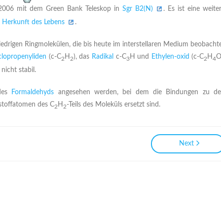
2006 mit dem Green Bank Teleskop in
Sgr B2(N)
. Es ist eine weite
r
Herkunft des Lebens
.
iedrigen Ringmolekülen, die bis heute im interstellaren Medium beobacht
lopropenyliden
(c-C
H
), das
Radikal
c-C
H
und
Ethylen-oxid
(c-C
H
O
2
2
3
2
4
nicht stabil.
 des
Formaldehyds
angesehen werden, bei dem die Bindungen zu d
stoffatomen des C
H
-Teils des Moleküls ersetzt sind.
2
2
Next