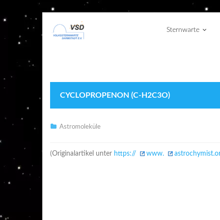
Sternwarte
CYCLOPROPENON (C-H2C3O)
Astromoleküle
(Originalartikel unter
https://
www.
astrochymist.o