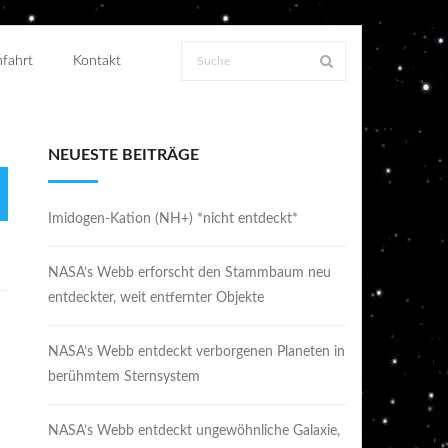
fahrt
Kontakt
NEUESTE BEITRÄGE
Imidogen-Kation (NH+) *nicht entdeckt*
NASA’s Webb erforscht den Stammbaum neu
entdeckter, weit entfernter Objekte
NASA’s Webb entdeckt verborgenen Planeten in
berühmtem Sternsystem
NASA’s Webb entdeckt ungewöhnliche Galaxie,