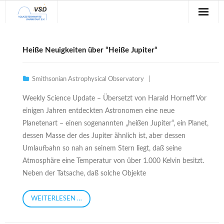
Sternwarte
Heiße Neuigkeiten über “Heiße Jupiter“
Veranstaltungen
Smithsonian Astrophysical Observatory
Verein
Weekly Science Update – Übersetzt von Harald Horneff Vor
Blog
einigen Jahren entdeckten Astronomen eine neue
Planetenart – einen sogenannten „heißen Jupiter“, ein Planet,
Galerie
dessen Masse der des Jupiter ähnlich ist, aber dessen
Umlaufbahn so nah an seinem Stern liegt, daß seine
Anfahrt
Atmosphäre eine Temperatur von über 1.000 Kelvin besitzt.
Kontakt
Neben der Tatsache, daß solche Objekte
WEITERLESEN …