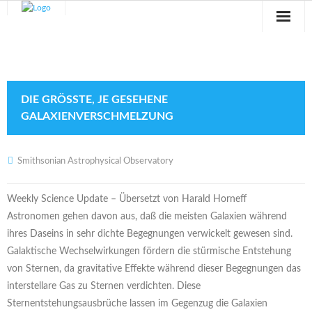
Sternwarte
Veranstaltungen
DIE GRÖSSTE, JE GESEHENE G
Verein
ALAXIENVERSCHMELZUNG
Blog
Smithsonian Astrophysical Observatory
Galerie
Weekly Science Update – Übersetzt von Harald Horneff
Anfahrt
Astronomen gehen davon aus, daß die meisten Galaxien während
ihres Daseins in sehr dichte Begegnungen verwickelt gewesen sind.
Kontakt
Galaktische Wechselwirkungen fördern die stürmische Entstehung
von Sternen, da gravitative Effekte während dieser Begegnungen das
interstellare Gas zu Sternen verdichten. Diese
Sternentstehungsausbrüche lassen im Gegenzug die Galaxien