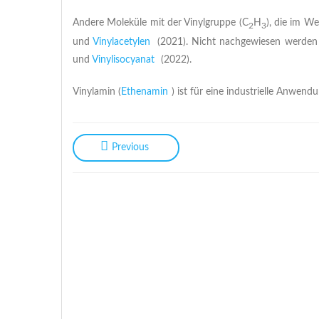
Andere Moleküle mit der Vinylgruppe (C
H
), die im W
2
3
und
Vinylacetylen
(2021). Nicht nachgewiesen werde
und
Vinylisocyanat
(2022).
Vinylamin (
Ethenamin
) ist für eine industrielle Anwendu
Previous