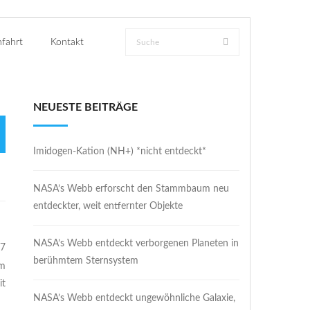
fahrt
Kontakt
NEUESTE BEITRÄGE
Imidogen-Kation (NH+) *nicht entdeckt*
NASA’s Webb erforscht den Stammbaum neu
entdeckter, weit entfernter Objekte
NASA’s Webb entdeckt verborgenen Planeten in
27
berühmtem Sternsystem
m
it
NASA’s Webb entdeckt ungewöhnliche Galaxie,