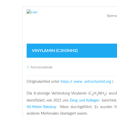
Stern
VINYLAMIN (C2H3NH2)
Astromoleküle
(Originalartikel unter
https://
www.
astrochymist.org
)
Die 8-atomige Verbindung Vinylamin (C
H
NH
) wurd
2
3
2
identifiziert, wie 2021 von
Zeng und Kollegen
berichte
40-Meter-Teleskop
Yebes durchgeführt. Es wurden fün
anderen Merkmalen überlagert waren.