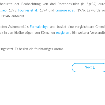
edurfte der Beobachtung von drei Rotationslinien (in SgrB2) dur
tlieb
1973,
Fourikis et al.
1974 und
Gilmore et al.
1976. Es wurde v
 L134N entdeckt.
iteten Astromoleküls
Formaldehyd
und besitzt eine vergleichbare Chemi
niak in den Eisüberzügen von Körnchen
reagieren
. Ein weiterer Verwandt
ingesetzt. Es besitzt ein fruchtartiges Aroma.
Next