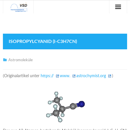
Sternwarte
Veranstaltungen
ISOPROPYLCYANID (I-C3H7CN)
Verein
Blog
Astromoleküle
Galerie
(Originalartikel unter
https://
www.
astrochymist.org
)
Anfahrt
Kontakt