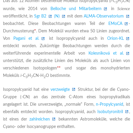
Das aus 12 Atomen bestehende Molekül Isopropylcyanid (
i
-C
H
CN)
3
7
wurde, wie 2014 von
Belloche und Mitarbeitern
in
Science
veröffentlicht, in
Sgr B2
(N)
mit dem
ALMA-Observatorium
beobachtet. Diese Beobachtungen waren Teil der
EMoCA
-
Durchmusterung
*
. Dem Molekül wurden etwa 50 Linien zugeordnet.
Von
Pagani et al.
ist Isopropylcyanid auch in
Orion-KL
entdeckt worden. Zukünftige Beobachtungen werden durch die
weiterführende experimentelle Arbeit von
Kolesniková et al.
unterstützt, die zusätzliche Linien des Moleküls als auch Linien von
verschiedenen Isotopologen
**
und sogar des monohydrierten
Moleküls
i
-C
H
CN-H
O bestimmte.
3
7
2
Isopropylcyanid hat eine
verzweigte
Struktur, bei der die Cyano-
Gruppe (-CN) an das zentrale C-Atom eines Isopropylradikals
angelagert ist. Die unverzweigte, „normale“ Form,
n-Propylcyanid
, ist
ebenfalls entdeckt worden. Isopropylcyanid, auch
Isobutyronitril
,
ist eines der
zahlreichen
bekannten Astromoleküle, welche die
Cyano- oder Isocyanogruppe enthalten.