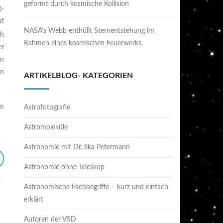
geformt durch kosmische Kollision
t-
uf
NASA’s Webb enthüllt Sternentstehung im
ch
Rahmen eines kosmischen Feuerwerks
er
en
in
ARTIKELBLOG- KATEGORIEN
im
Astrofotografie
Astromoleküle
Astronomie mit Dr. Ilka Petermann
Astronomie ohne Teleskop
Astronomische Fachbegriffe – kurz und einfach
erklärt
Autoren der VSD