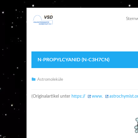
Stern
N-PROPYLCYANID (N-C3H7CN)
Astromoleküle
(Originalartikel unter
https://
www.
astrochymist.o