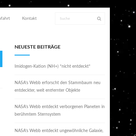
fahrt
Kontakt
NEUESTE BEITRÄGE
Imidogen-Kation (NH+) *nicht entdeckt*
NASA’s Webb erforscht den Stammbaum neu
entdeckter, weit entfernter Objekte
NASA’s Webb entdeckt verborgenen Planeten in
berühmtem Sternsystem
NASA’s Webb entdeckt ungewöhnliche Galaxie,