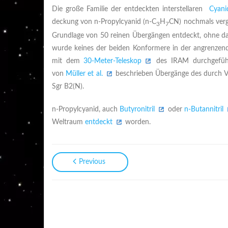
Die große Familie der entdeckten interstellaren
Cyani
deckung von n-Propylcyanid (n-C
H
CN) nochmals ver
3
7
Grundlage von 50 reinen Übergängen entdeckt, ohne das
wurde keines der beiden Konformere in der angrenzend
mit dem
30-Meter-Teleskop
des IRAM durchgeführt
von
Müller et al.
beschrieben Übergänge des durch Vi
Sgr B2(N).
n-Propylcyanid, auch
Butyronitril
oder
n-Butannitril
Weltraum
entdeckt
worden.
Previous