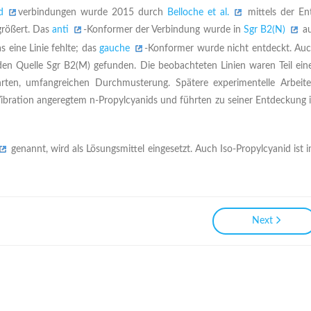
d
verbindungen wurde 2015 durch
Belloche et al.
mittels der En
größert. Das
anti
-Konformer der Verbindung wurde in
Sgr B2(N)
a
 eine Linie fehlte; das
gauche
-Konformer wurde nicht entdeckt. Au
en Quelle Sgr B2(M) gefunden. Die beobachteten Linien waren Teil ein
en, umfangreichen Durchmusterung. Spätere experimentelle Arbeit
bration angeregtem n-Propylcyanids und führten zu seiner Entdeckung 
genannt, wird als Lösungsmittel eingesetzt. Auch Iso-Propylcyanid ist 
Next