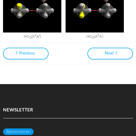
2
2
HO
(X
A“)
HO
(A
A‘)
2
2
Previous
Next
NEWSLETTER
Abonnieren