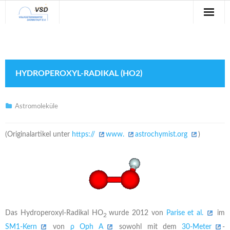
Sternwarte
Veranstaltungen
HYDROPEROXYL-RADIKAL (HO2)
Verein
Blog
Astromoleküle
Galerie
(Originalartikel unter
https://
www.
astrochymist.org
)
Anfahrt
Kontakt
Das Hydroperoxyl-Radikal HO
wurde 2012 von
Parise et al.
im
2
SM1-Kern
von
ρ Oph A
sowohl mit dem
30-Meter
-