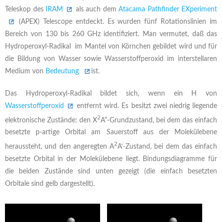
Teleskop des
IRAM
als auch dem
Atacama Pathfinder EXperiment
(APEX) Telescope entdeckt. Es wurden fünf Rotationslinien im
Bereich von 130 bis 260 GHz identifiziert. Man vermutet, daß das
Hydroperoxyl-Radikal im Mantel von Körnchen gebildet wird und für
die Bildung von Wasser sowie Wasserstoffperoxid im interstellaren
Medium von
Bedeutung
ist.
Das Hydroperoxyl-Radikal bildet sich, wenn ein H von
Wasserstoffperoxid
entfernt wird. Es besitzt zwei niedrig liegende
2
elektronische Zustände: den X
A“-Grundzustand, bei dem das einfach
besetzte p-artige Orbital am Sauerstoff aus der Molekülebene
2
heraussteht, und den angeregten A
A‘-Zustand, bei dem das einfach
besetzte Orbital in der Molekülebene liegt. Bindungsdiagramme für
die beiden Zustände sind unten gezeigt (die einfach besetzten
Orbitale sind gelb dargestellt).