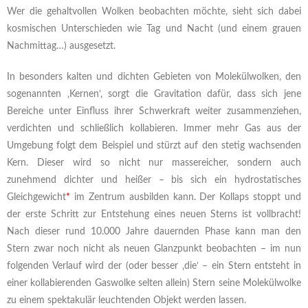
Wer die gehaltvollen Wolken beobachten möchte, sieht sich dabei
kosmischen Unterschieden wie Tag und Nacht (und einem grauen
Nachmittag…) ausgesetzt.
In besonders kalten und dichten Gebieten von Molekülwolken, den
sogenannten ‚Kernen‘, sorgt die Gravitation dafür, dass sich jene
Bereiche unter Einfluss ihrer Schwerkraft weiter zusammenziehen,
verdichten und schließlich kollabieren. Immer mehr Gas aus der
Umgebung folgt dem Beispiel und stürzt auf den stetig wachsenden
Kern. Dieser wird so nicht nur massereicher, sondern auch
zunehmend dichter und heißer – bis sich ein hydrostatisches
Gleichgewicht
*
im Zentrum ausbilden kann. Der Kollaps stoppt und
der erste Schritt zur Entstehung eines neuen Sterns ist vollbracht!
Nach dieser rund 10.000 Jahre dauernden Phase kann man den
Stern zwar noch nicht als neuen Glanzpunkt beobachten – im nun
folgenden Verlauf wird der (oder besser ‚die‘ – ein Stern entsteht in
einer kollabierenden Gaswolke selten allein) Stern seine Molekülwolke
zu einem spektakulär leuchtenden Objekt werden lassen.