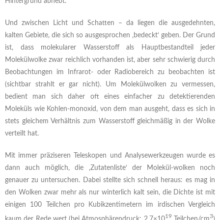
Hintergrund abhebt.
Und zwischen Licht und Schatten – da liegen die ausgedehnten,
kalten Gebiete, die sich so ausgesprochen ‚bedeckt‘ geben. Der Grund
ist, dass molekularer Wasserstoff als Hauptbestandteil jeder
Molekülwolke zwar reichlich vorhanden ist, aber sehr schwierig durch
Beobachtungen im Infrarot- oder Radiobereich zu beobachten ist
(sichtbar strahlt er gar nicht). Um Molekülwolken zu vermessen,
bedient man sich daher oft eines einfacher zu detektierenden
Moleküls wie Kohlen-monoxid, von dem man ausgeht, dass es sich in
stets gleichem Verhältnis zum Wasserstoff gleichmäßig in der Wolke
verteilt hat.
Mit immer präziseren Teleskopen und Analysewerkzeugen wurde es
dann auch möglich, die ‚Zutatenliste‘ der Molekül-wolken noch
genauer zu untersuchen. Dabei stellte sich schnell heraus: es mag in
den Wolken zwar mehr als nur winterlich kalt sein, die Dichte ist mit
einigen 100 Teilchen pro Kubikzentimetern im irdischen Vergleich
19
3
kaum der Rede wert (bei Atmosphärendruck: 2,7×10
Teilchen/cm
)