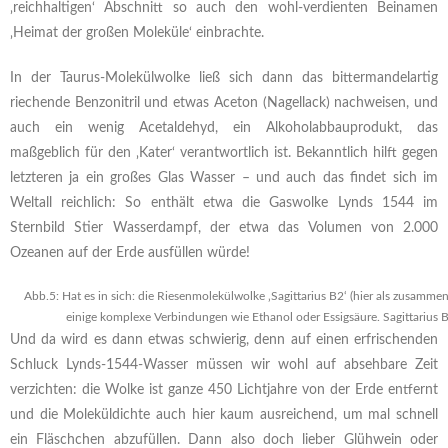
‚reichhaltigen‘ Abschnitt so auch den wohl-verdienten Beinamen
‚Heimat der großen Moleküle‘ einbrachte.
In der Taurus-Molekülwolke ließ sich dann das bittermandelartig
riechende Benzonitril und etwas Aceton (Nagellack) nachweisen, und
auch ein wenig Acetaldehyd, ein Alkoholabbauprodukt, das
maßgeblich für den ‚Kater‘ verantwortlich ist. Bekanntlich hilft gegen
letzteren ja ein großes Glas Wasser – und auch das findet sich im
Weltall reichlich: So enthält etwa die Gaswolke Lynds 1544 im
Sternbild Stier Wasserdampf, der etwa das Volumen von 2.000
Ozeanen auf der Erde ausfüllen würde!
Abb.5: Hat es in sich: die Riesenmolekülwolke ‚Sagittarius B2‘ (hier als zusa
einige komplexe Verbindungen wie Ethanol oder Essigsäure. Sagittarius 
Und da wird es dann etwas schwierig, denn auf einen erfrischenden
Schluck Lynds-1544-Wasser müssen wir wohl auf absehbare Zeit
verzichten: die Wolke ist ganze 450 Lichtjahre von der Erde entfernt
und die Moleküldichte auch hier kaum ausreichend, um mal schnell
ein Fläschchen abzufüllen. Dann also doch lieber Glühwein oder