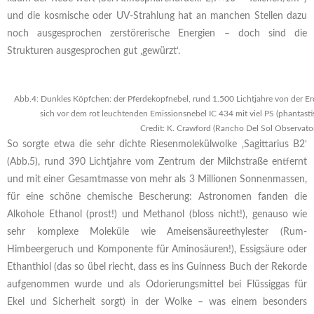
und die kosmische oder UV-Strahlung hat an manchen Stellen dazu
noch ausgesprochen zerstörerische Energien – doch sind die
Strukturen ausgesprochen gut ‚gewürzt‘.
Abb.4: Dunkles Köpfchen: der Pferdekopfnebel, rund 1.500 Lichtjahre von der Erde
sich vor dem rot leuchtenden Emissionsnebel IC 434 mit viel PS (phantasti
Credit: K. Crawford (Rancho Del Sol Observato
So sorgte etwa die sehr dichte Riesenmolekülwolke ‚Sagittarius B2‘
(Abb.5), rund 390 Lichtjahre vom Zentrum der Milchstraße entfernt
und mit einer Gesamtmasse von mehr als 3 Millionen Sonnenmassen,
für eine schöne chemische Bescherung: Astronomen fanden die
Alkohole Ethanol (prost!) und Methanol (bloss nicht!), genauso wie
sehr komplexe Moleküle wie Ameisensäureethylester (Rum-
Himbeergeruch und Komponente für Aminosäuren!), Essigsäure oder
Ethanthiol (das so übel riecht, dass es ins Guinness Buch der Rekorde
aufgenommen wurde und als Odorierungsmittel bei Flüssiggas für
Ekel und Sicherheit sorgt) in der Wolke – was einem besonders