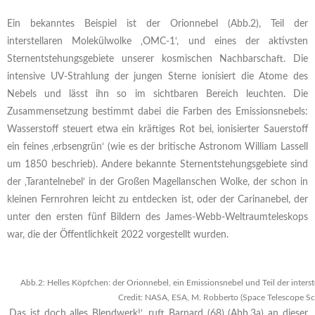
Ein bekanntes Beispiel ist der Orionnebel (Abb.2), Teil der
interstellaren Molekülwolke ‚OMC-1‘, und eines der aktivsten
Sternentstehungsgebiete unserer kosmischen Nachbarschaft. Die
intensive UV-Strahlung der jungen Sterne ionisiert die Atome des
Nebels und lässt ihn so im sichtbaren Bereich leuchten. Die
Zusammensetzung bestimmt dabei die Farben des Emissionsnebels:
Wasserstoff steuert etwa ein kräftiges Rot bei, ionisierter Sauerstoff
ein feines ‚erbsengrün‘ (wie es der britische Astronom William Lassell
um 1850 beschrieb). Andere bekannte Sternentstehungsgebiete sind
der ‚Tarantelnebel‘ in der Großen Magellanschen Wolke, der schon in
kleinen Fernrohren leicht zu entdecken ist, oder der Carinanebel, der
unter den ersten fünf Bildern des James-Webb-Weltraumteleskops
war, die der Öffentlichkeit 2022 vorgestellt wurden.
Abb.2: Helles Köpfchen: der Orionnebel, ein Emissionsnebel und Teil der inter
Credit: NASA, ESA, M. Robberto (Space Telescope Sci
‚Das ist doch alles Blendwerk!‘, ruft Barnard (68) (Abb.3a) an dieser