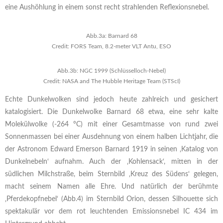
eine Aushöhlung in einem sonst recht strahlenden Reflexionsnebel.
Abb.3a: Barnard 68
Credit: FORS Team, 8.2-meter VLT Antu, ESO
Abb.3b: NGC 1999 (Schlüsselloch-Nebel)
Credit: NASA and The Hubble Heritage Team (STScI)
Echte Dunkelwolken sind jedoch heute zahlreich und gesichert
katalogisiert. Die Dunkelwolke Barnard 68 etwa, eine sehr kalte
Molekülwolke (-264 °C) mit einer Gesamtmasse von rund zwei
Sonnenmassen bei einer Ausdehnung von einem halben Lichtjahr, die
der Astronom Edward Emerson Barnard 1919 in seinen ‚Katalog von
Dunkelnebeln‘ aufnahm. Auch der ‚Kohlensack‘, mitten in der
südlichen Milchstraße, beim Sternbild ‚Kreuz des Südens‘ gelegen,
macht seinem Namen alle Ehre. Und natürlich der berühmte
‚Pferdekopfnebel‘ (Abb.4) im Sternbild Orion, dessen Silhouette sich
spektakulär vor dem rot leuchtenden Emissionsnebel IC 434 im