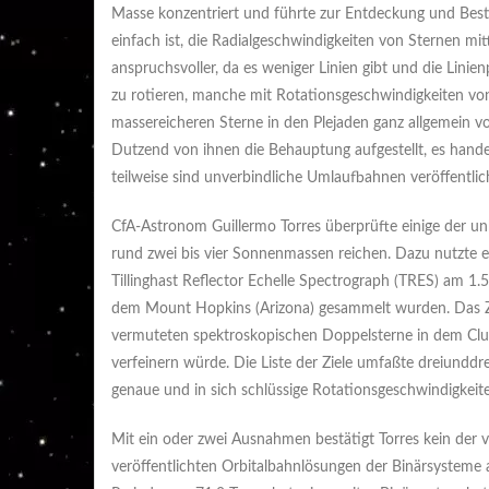
Masse konzentriert und führte zur Entdeckung und Best
einfach ist, die Radialgeschwindigkeiten von Sternen mit
anspruchsvoller, da es weniger Linien gibt und die Linien
zu rotieren, manche mit Rotationsgeschwindigkeiten von
massereicheren Sterne in den Plejaden ganz allgemein v
Dutzend von ihnen die Behauptung aufgestellt, es hand
teilweise sind unverbindliche Umlaufbahnen veröffentlic
CfA-Astronom Guillermo Torres überprüfte einige der u
rund zwei bis vier Sonnenmassen reichen. Dazu nutzte 
Tillinghast Reflector Echelle Spectrograph (TRES) am 1.
dem Mount Hopkins (Arizona) gesammelt wurden. Das Zi
vermuteten spektroskopischen Doppelsterne in dem Clust
verfeinern würde. Die Liste der Ziele umfaßte dreiunddre
genaue und in sich schlüssige Rotationsgeschwindigkeiten
Mit ein oder zwei Ausnahmen bestätigt Torres kein der 
veröffentlichten Orbitalbahnlösungen der Binärsysteme a