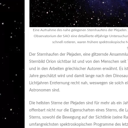
Eine Aufnahme des nahe gelegenen Sternhaufens der Plejaden. 
Observatorium der SAO eine detaillierte elfjährige Untersuchun
schnell rotieren, waren frühere spektroskopische
Der Sternhaufen der Plejaden, eine glitzernde Ansamm
Sternbild Orion sichtbar ist und von den Menschen seit
und in den Arbeiten griechischer Autoren erwähnt. Es ist
Jahre geschätzt wird und damit lange nach den Dinosaur
Lichtjahren Entfernung recht nah, weswegen sie solch ei
Astronomen sind.
Die hellsten Sterne der Plejaden sind für mehr als ein
offenbart nicht nur die Eigenschaften eines Sterns, di
Sterns, sowohl die Bewegung auf der Sichtlinie (seine Ra
umfangreichsten spektroskopischen Programme des letzt