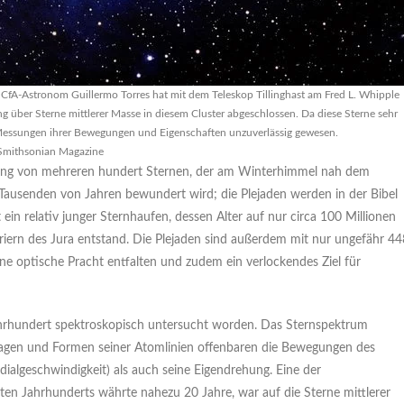
CfA-Astronom Guillermo Torres hat mit dem Teleskop Tillinghast am Fred L. Whipple
g über Sterne mittlerer Masse in diesem Cluster abgeschlossen. Da diese Sterne sehr
 Messungen ihrer Bewegungen und Eigenschaften unzuverlässig gewesen.
Smithsonian Magazine
lung von mehreren hundert Sternen, der am Winterhimmel nah dem
 Tausenden von Jahren bewundert wird; die Plejaden werden in der Bibel
 ein relativ junger Sternhaufen, dessen Alter auf nur circa 100 Millionen
iern des Jura entstand. Die Plejaden sind außerdem mit nur ungefähr 44
ne optische Pracht entfalten und zudem ein verlockendes Ziel für
 Jahrhundert spektroskopisch untersucht worden. Das Sternspektrum
e Lagen und Formen seiner Atomlinien offenbaren die Bewegungen des
dialgeschwindigkeit) als auch seine Eigendrehung. Eine der
en Jahrhunderts währte nahezu 20 Jahre, war auf die Sterne mittlerer