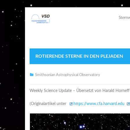
Stern
ROTIERENDE STERNE IN DEN PLEJADEN
Smithsonian Astrophysical Observatory
Weekly Science Update – Übersetzt von Harald Horneff
(Originalartikel unter
https://www.cfa.harvard.edu