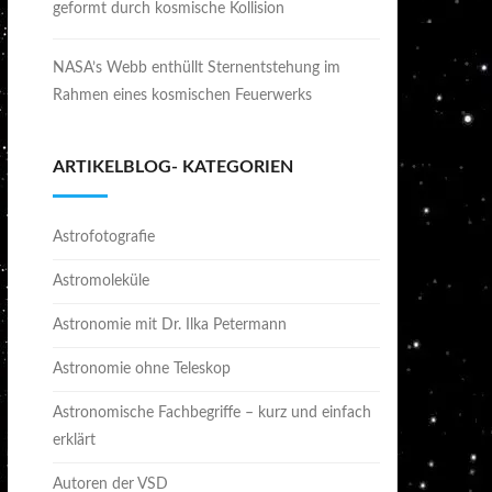
geformt durch kosmische Kollision
NASA’s Webb enthüllt Sternentstehung im
Rahmen eines kosmischen Feuerwerks
ARTIKELBLOG- KATEGORIEN
Astrofotografie
Astromoleküle
Astronomie mit Dr. Ilka Petermann
Astronomie ohne Teleskop
Astronomische Fachbegriffe – kurz und einfach
erklärt
Autoren der VSD