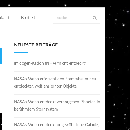
fahrt
Kontakt
NEUESTE BEITRÄGE
Imidogen-Kation (NH+) *nicht entdeckt*
NASA’s Webb erforscht den Stammbaum neu
entdeckter, weit entfernter Objekte
NASA’s Webb entdeckt verborgenen Planeten in
berühmtem Sternsystem
NASA’s Webb entdeckt ungewöhnliche Galaxie,