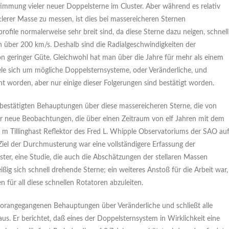
immung vieler neuer Doppelsterne im Cluster. Aber während es relativ
tlerer Masse zu messen, ist dies bei massereicheren Sternen
profile normalerweise sehr breit sind, da diese Sterne dazu neigen, schnell
 über 200 km/s. Deshalb sind die Radialgeschwindigkeiten der
on geringer Güte. Gleichwohl hat man über die Jahre für mehr als einem
ele sich um mögliche Doppelsternsysteme, oder Veränderliche, und
ht worden, aber nur einige dieser Folgerungen sind bestätigt worden.
nbestätigten Behauptungen über diese massereicheren Sterne, die von
er neue Beobachtungen, die über einen Zeitraum von elf Jahren mit dem
5 m Tillinghast Reflektor des Fred L. Whipple Observatoriums der SAO au
el der Durchmusterung war eine vollständigere Erfassung der
er, eine Studie, die auch die Abschätzungen der stellaren Massen
ißig sich schnell drehende Sterne; ein weiteres Anstoß für die Arbeit war,
 für all diese schnellen Rotatoren abzuleiten.
vorangegangenen Behauptungen über Veränderliche und schließt alle
us. Er berichtet, daß eines der Doppelsternsystem in Wirklichkeit eine