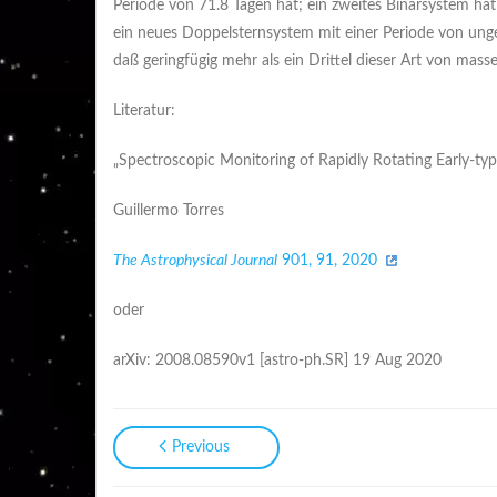
Periode von 71.8 Tagen hat; ein zweites Binärsystem hat e
ein neues Doppelsternsystem mit einer Periode von unge
daß geringfügig mehr als ein Drittel dieser Art von mas
Literatur:
„Spectroscopic Monitoring of Rapidly Rotating Early-type
Guillermo Torres
The Astrophysical Journal
901, 91, 2020
oder
arXiv: 2008.08590v1 [astro-ph.SR] 19 Aug 2020
Previous