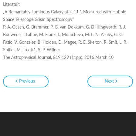
Literatur:
„A Remarkably Luminous Galaxy at z=11.1 Measured with Hubble
Space Telescope Grism Spectroscopy“
P. A. Oesch, G. Brammer, P. G. van Dokkum, G. D. Illingworth, R. J.
Bouwens, I. Labbe, M. Franx, I., Momcheva, M. L. N. Ashby, G. G.
Fazio, V. Gonzalez, B. Holden, D. Magee, R. E. Skelton, R. Smit, L. R.
Spitler, M. Trenti1, S. P. Willner
The Astrophysical Journal, 819:129 (11pp), 2016 March 10
Previous
Next