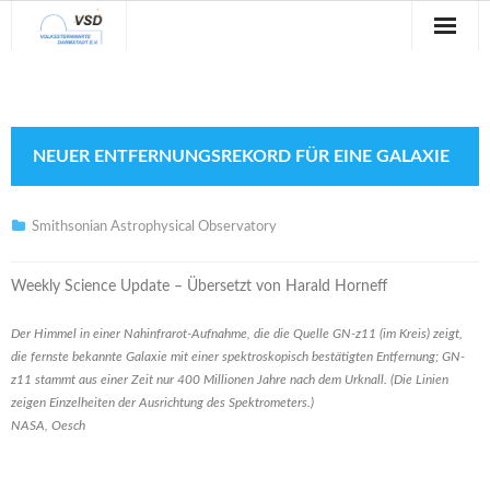
Sternwarte
Veranstaltungen
NEUER ENTFERNUNGSREKORD FÜR EINE GALAXIE
Verein
Blog
Smithsonian Astrophysical Observatory
Galerie
Weekly Science Update – Übersetzt von Harald Horneff
Anfahrt
Der Himmel in einer Nahinfrarot-Aufnahme, die die Quelle GN-z11 (im Kreis) zeigt,
die fernste bekannte Galaxie mit einer spektroskopisch bestätigten Entfernung; GN-
Kontakt
z11 stammt aus einer Zeit nur 400 Millionen Jahre nach dem Urknall. (Die Linien
zeigen Einzelheiten der Ausrichtung des Spektrometers.)
NASA, Oesch