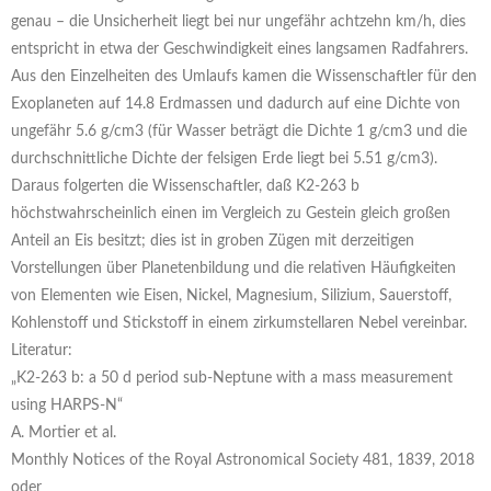
genau – die Unsicherheit liegt bei nur ungefähr achtzehn km/h, dies
entspricht in etwa der Geschwindigkeit eines langsamen Radfahrers.
Aus den Einzelheiten des Umlaufs kamen die Wissenschaftler für den
Exoplaneten auf 14.8 Erdmassen und dadurch auf eine Dichte von
ungefähr 5.6 g/cm3 (für Wasser beträgt die Dichte 1 g/cm3 und die
durchschnittliche Dichte der felsigen Erde liegt bei 5.51 g/cm3).
Daraus folgerten die Wissenschaftler, daß K2-263 b
höchstwahrscheinlich einen im Vergleich zu Gestein gleich großen
Anteil an Eis besitzt; dies ist in groben Zügen mit derzeitigen
Vorstellungen über Planetenbildung und die relativen Häufigkeiten
von Elementen wie Eisen, Nickel, Magnesium, Silizium, Sauerstoff,
Kohlenstoff und Stickstoff in einem zirkumstellaren Nebel vereinbar.
Literatur:
„K2-263 b: a 50 d period sub-Neptune with a mass measurement
using HARPS-N“
A. Mortier et al.
Monthly Notices of the Royal Astronomical Society 481, 1839, 2018
oder