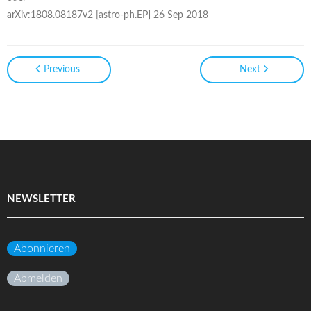
arXiv:1808.08187v2 [astro-ph.EP] 26 Sep 2018
Previous
Next
NEWSLETTER
Abonnieren
Abmelden