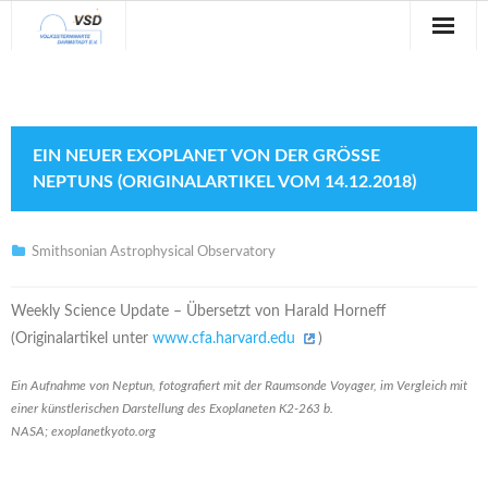
Sternwarte
Veranstaltungen
EIN NEUER EXOPLANET VON DER GRÖSSE N
Verein
EPTUNS (ORIGINALARTIKEL VOM 14.12.2018)
Blog
Smithsonian Astrophysical Observatory
Galerie
Weekly Science Update – Übersetzt von Harald Horneff
Anfahrt
(Originalartikel unter
www.cfa.harvard.edu
)
Kontakt
Ein Aufnahme von Neptun, fotografiert mit der Raumsonde Voyager, im Vergleich mit
einer künstlerischen Darstellung des Exoplaneten K2-263 b.
NASA; exoplanetkyoto.org