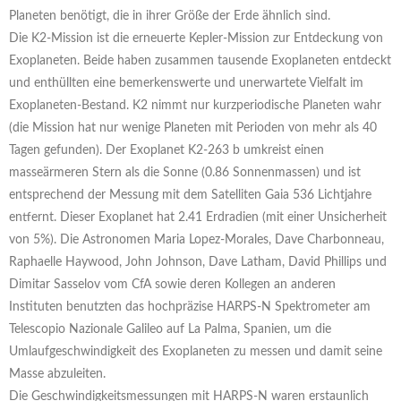
Planeten benötigt, die in ihrer Größe der Erde ähnlich sind.
Die K2-Mission ist die erneuerte Kepler-Mission zur Entdeckung von
Exoplaneten. Beide haben zusammen tausende Exoplaneten entdeckt
und enthüllten eine bemerkenswerte und unerwartete Vielfalt im
Exoplaneten-Bestand. K2 nimmt nur kurzperiodische Planeten wahr
(die Mission hat nur wenige Planeten mit Perioden von mehr als 40
Tagen gefunden). Der Exoplanet K2-263 b umkreist einen
masseärmeren Stern als die Sonne (0.86 Sonnenmassen) und ist
entsprechend der Messung mit dem Satelliten Gaia 536 Lichtjahre
entfernt. Dieser Exoplanet hat 2.41 Erdradien (mit einer Unsicherheit
von 5%). Die Astronomen Maria Lopez-Morales, Dave Charbonneau,
Raphaelle Haywood, John Johnson, Dave Latham, David Phillips und
Dimitar Sasselov vom CfA sowie deren Kollegen an anderen
Instituten benutzten das hochpräzise HARPS-N Spektrometer am
Telescopio Nazionale Galileo auf La Palma, Spanien, um die
Umlaufgeschwindigkeit des Exoplaneten zu messen und damit seine
Masse abzuleiten.
Die Geschwindigkeitsmessungen mit HARPS-N waren erstaunlich