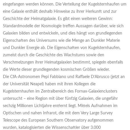
eingefangen werden können. Die Verteilung der Kugelsternhaufen um
eine Galaxie enthält deshalb Hinweise zu ihrer Herkunft und zur
Geschichte der Heimatgalaxie. Es gibt einen weiteren Gewinn:
Standardmodelle der Kosmologie treffen Aussagen darüber, wie sich
Galaxien bilden und entwickeln, und dies hängt von grundlegenden
Eigenschaften des Universums wie die Menge an Dunkler Materie
und Dunkler Energie ab. Die Eigenschaften von Kugelsternhaufen,
zumeist durch die Geschichte des Wachstums sowie den
Verschmelzungen ihrer Heimatgalaxien bestimmt, spiegeln ebenfalls
die Werte dieser grundlegenden kosmischen Größen wieder.
Die CfA-Astronomen Pepi Fabbiano und Raffaele D’Abrusco (jetzt an
der Universität Neapel) haben mit ihren Kollegen die
Kugelsternhaufen im Zentralbereich des Fornax-Galaxienclusters
untersucht – eine Region mit über fünfzig Galaxien, die ungefähr
sechzig Millionen Lichtjahre entfernt liegt. Mittels Aufnahmen im
Optischen und nahen Infrarot, die mit dem Very Large Survey
Telescope des European Southern Observatory aufgenommen
wurden, katalogisierten die Wissenschaftler über 3.000