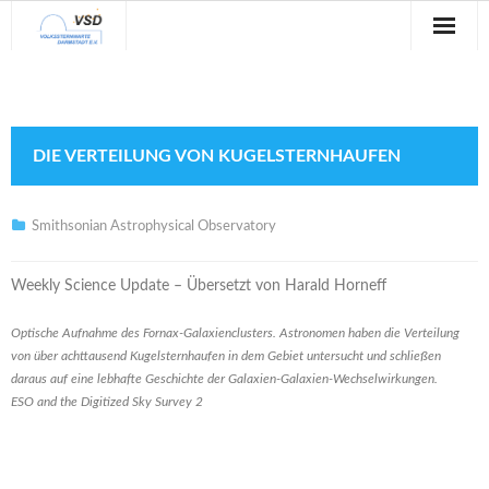
Sternwarte
Veranstaltungen
DIE VERTEILUNG VON KUGELSTERNHAUFEN
Verein
Blog
Smithsonian Astrophysical Observatory
Galerie
Weekly Science Update – Übersetzt von Harald Horneff
Anfahrt
Optische Aufnahme des Fornax-Galaxienclusters. Astronomen haben die Verteilung
von über achttausend Kugelsternhaufen in dem Gebiet untersucht und schließen
Kontakt
daraus auf eine lebhafte Geschichte der Galaxien-Galaxien-Wechselwirkungen.
ESO and the Digitized Sky Survey 2