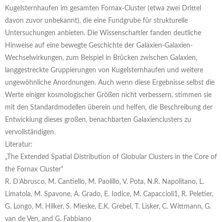
Kugelsternhaufen im gesamten Fornax-Cluster (etwa zwei Drittel
davon zuvor unbekannt), die eine Fundgrube für strukturelle
Untersuchungen anbieten. Die Wissenschaftler fanden deutliche
Hinweise auf eine bewegte Geschichte der Galaxien-Galaxien-
Wechselwirkungen, zum Beispiel in Brücken zwischen Galaxien,
langgestreckte Gruppierungen von Kugelsternhaufen und weitere
ungewöhnliche Anordnungen. Auch wenn diese Ergebnisse selbst die
Werte einiger kosmologischer Größen nicht verbessern, stimmen sie
mit den Standardmodellen überein und helfen, die Beschreibung der
Entwicklung dieses großen, benachbarten Galaxienclusters zu
vervollständigen.
Literatur:
„The Extended Spatial Distribution of Globular Clusters in the Core of
the Fornax Cluster“
R. D’Abrusco, M. Cantiello, M. Paolillo, V. Pota, N.R. Napolitano, L.
Limatola, M. Spavone, A. Grado, E. Iodice, M. Capaccioli1, R. Peletier,
G. Longo, M. Hilker, S. Mieske, E.K. Grebel, T. Lisker, C. Wittmann, G.
van de Ven, and G. Fabbiano