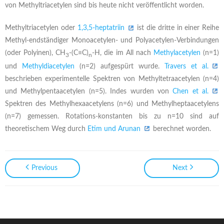
von Methyltriacetylen sind bis heute nicht veröffentlicht worden.
Methyltriacetylen oder
1,3,5-heptatriin
ist die dritte in einer Reihe
Methyl-endständiger Monoacetylen- und Polyacetylen-Verbindungen
(oder Polyinen), CH
-(C≡C)
-H, die im All nach
Methylacetylen
(n=1)
3
n
und
Methyldiacetylen
(n=2) aufgespürt wurde.
Travers et al.
beschrieben experimentelle Spektren von Methyltetraacetylen (n=4)
und Methylpentaacetylen (n=5). Indes wurden von
Chen et al.
Spektren des Methylhexaacetylens (n=6) und Methylheptaacetylens
(n=7) gemessen. Rotations-konstanten bis zu n=10 sind auf
theoretischem Weg durch
Etim und Arunan
berechnet worden.
Previous
Next