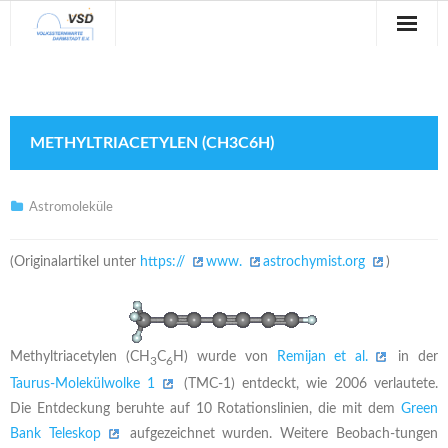
Sternwarte
Veranstaltungen
METHYLTRIACETYLEN (CH3C6H)
Verein
Blog
Astromoleküle
Galerie
(Originalartikel unter
https://
www.
astrochymist.org
)
Anfahrt
Kontakt
Methyltriacetylen (CH
C
H) wurde von
Remijan et al.
in der
3
6
Taurus-Molekülwolke 1
(TMC-1) entdeckt, wie 2006 verlautete.
Die Entdeckung beruhte auf 10 Rotationslinien, die mit dem
Green
Bank Teleskop
aufgezeichnet wurden. Weitere Beobach-tungen