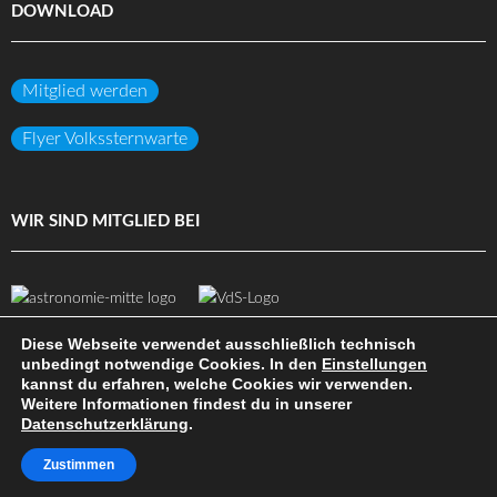
DOWNLOAD
Mitglied werden
Flyer Volkssternwarte
WIR SIND MITGLIED BEI
Diese Webseite verwendet ausschließlich technisch
unbedingt notwendige Cookies. In den
Einstellungen
kannst du erfahren, welche Cookies wir verwenden.
(c) Volkssternwarte Darmstadt e.V.
Weitere Informationen findest du in unserer
Datenschutzerklärung
.
DATENSCHUTZ
IMPRESSUM
HAFTUNGSAUSSCHLUSS
SITEMAP
INTERN
Zustimmen