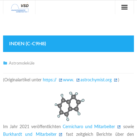
Sternwarte
Veranstaltungen
INDEN (C-C9H8)
Verein
Blog
Astromoleküle
Galerie
(Originalartikel unter
https://
www.
astrochymist.org
)
Anfahrt
Kontakt
Im Jahr 2021 veröffentlichten
Cernicharo und Mitarbeiter
sowie
Burkhardt und Mitarbeiter
fast zeitgleich Berichte über den