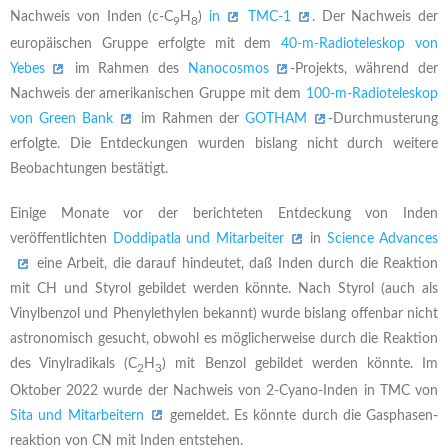
Nachweis von Inden (c-C
H
)
in
TMC-1
. Der Nachweis der
9
8
europäischen Gruppe erfolgte mit dem
40-m-Radioteleskop von
Yebes
im Rahmen des
Nanocosmos
-Projekts, während der
Nachweis der amerikanischen Gruppe mit dem
100-m-Radioteleskop
von Green Bank
im Rahmen der
GOTHAM
-Durchmusterung
erfolgte. Die Entdeckungen wurden bislang nicht durch weitere
Beobachtungen bestätigt.
Einige Monate vor der berichteten Entdeckung von Inden
veröffentlichten
Doddipatla und Mitarbeiter
in
Science Advances
eine Arbeit, die darauf hindeutet, daß Inden durch die Reaktion
mit CH und Styrol gebildet werden könnte. Nach Styrol (auch als
Vinylbenzol und Phenylethylen bekannt) wurde bislang offenbar nicht
astronomisch gesucht, obwohl es möglicherweise durch die Reaktion
des Vinylradikals (C
H
) mit Benzol gebildet werden könnte. Im
2
3
Oktober 2022 wurde der Nachweis von 2-Cyano-Inden in TMC von
Sita und Mitarbeitern
gemeldet. Es könnte durch die Gasphasen-
reaktion von CN mit Inden entstehen.