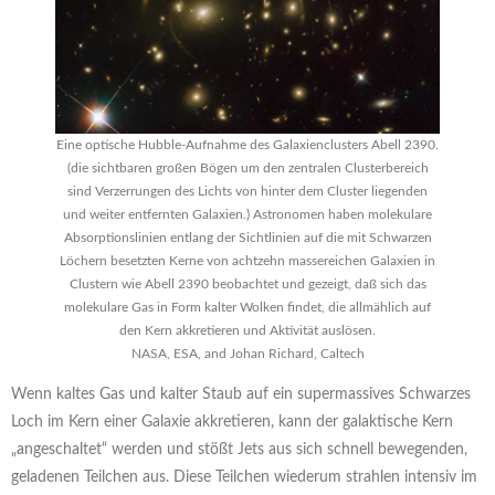
Eine optische Hubble-Aufnahme des Galaxienclusters Abell 2390.
(die sichtbaren großen Bögen um den zentralen Clusterbereich
sind Verzerrungen des Lichts von hinter dem Cluster liegenden
und weiter entfernten Galaxien.) Astronomen haben molekulare
Absorptionslinien entlang der Sichtlinien auf die mit Schwarzen
Löchern besetzten Kerne von achtzehn massereichen Galaxien in
Clustern wie Abell 2390 beobachtet und gezeigt, daß sich das
molekulare Gas in Form kalter Wolken findet, die allmählich auf
den Kern akkretieren und Aktivität auslösen.
NASA, ESA, and Johan Richard, Caltech
Wenn kaltes Gas und kalter Staub auf ein supermassives Schwarzes
Loch im Kern einer Galaxie akkretieren, kann der galaktische Kern
„angeschaltet“ werden und stößt Jets aus sich schnell bewegenden,
geladenen Teilchen aus. Diese Teilchen wiederum strahlen intensiv im