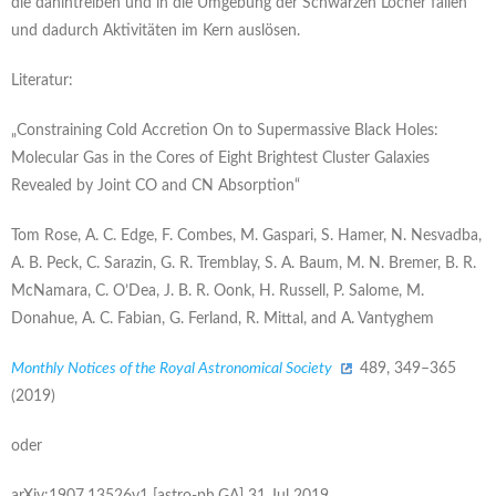
die dahintreiben und in die Umgebung der Schwarzen Löcher fallen
und dadurch Aktivitäten im Kern auslösen.
Literatur:
„Constraining Cold Accretion On to Supermassive Black Holes:
Molecular Gas in the Cores of Eight Brightest Cluster Galaxies
Revealed by Joint CO and CN Absorption“
Tom Rose, A. C. Edge, F. Combes, M. Gaspari, S. Hamer, N. Nesvadba,
A. B. Peck, C. Sarazin, G. R. Tremblay, S. A. Baum, M. N. Bremer, B. R.
McNamara, C. O’Dea, J. B. R. Oonk, H. Russell, P. Salome, M.
Donahue, A. C. Fabian, G. Ferland, R. Mittal, and A. Vantyghem
Monthly Notices of the Royal Astronomical Society
489, 349–365
(2019)
oder
arXiv:1907.13526v1 [astro-ph.GA] 31 Jul 2019