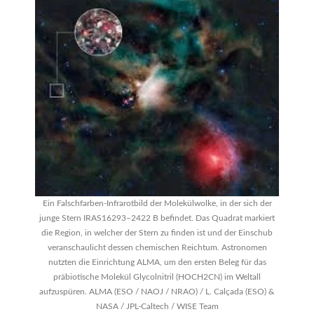
Ein Falschfarben-Infrarotbild der Molekülwolke, in der sich der
junge Stern IRAS16293–2422 B befindet. Das Quadrat markiert
die Region, in welcher der Stern zu finden ist und der Einschub
veranschaulicht dessen chemischen Reichtum. Astronomen
nutzten die Einrichtung ALMA, um den ersten Beleg für das
präbiotische Molekül Glycolnitril (HOCH2CN) im Weltall
aufzuspüren. ALMA (ESO / NAOJ / NRAO) / L. Calçada (ESO) &
NASA / JPL-Caltech / WISE Team