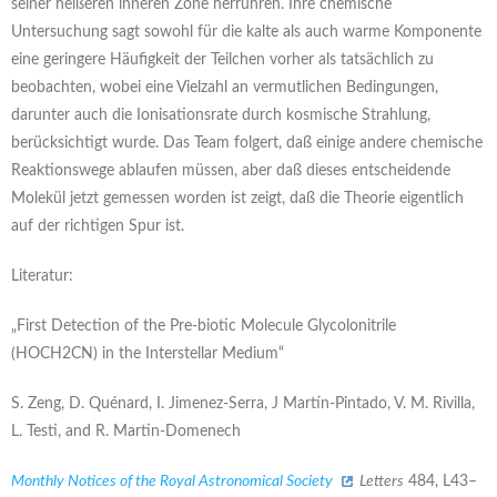
seiner heißeren inneren Zone herrühren. Ihre chemische
Untersuchung sagt sowohl für die kalte als auch warme Komponente
eine geringere Häufigkeit der Teilchen vorher als tatsächlich zu
beobachten, wobei eine Vielzahl an vermutlichen Bedingungen,
darunter auch die Ionisationsrate durch kosmische Strahlung,
berücksichtigt wurde. Das Team folgert, daß einige andere chemische
Reaktionswege ablaufen müssen, aber daß dieses entscheidende
Molekül jetzt gemessen worden ist zeigt, daß die Theorie eigentlich
auf der richtigen Spur ist.
Literatur:
„First Detection of the Pre-biotic Molecule Glycolonitrile
(HOCH2CN) in the Interstellar Medium“
S. Zeng, D. Quénard, I. Jimenez-Serra, J Martín-Pintado, V. M. Rivilla,
L. Testi, and R. Martin-Domenech
Monthly Notices of the Royal Astronomical Society
Letters
484, L43–