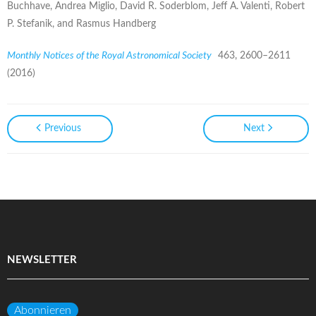
Buchhave, Andrea Miglio, David R. Soderblom, Jeff A. Valenti, Robert
P. Stefanik, and Rasmus Handberg
Monthly Notices of the Royal Astronomical Society
463, 2600–2611
(2016)
Previous
Next
NEWSLETTER
Abonnieren