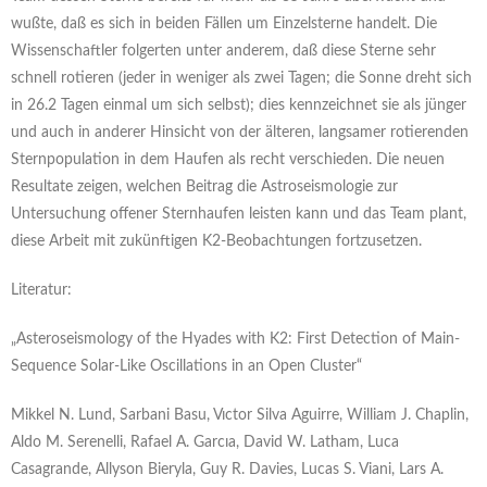
wußte, daß es sich in beiden Fällen um Einzelsterne handelt. Die
Wissenschaftler folgerten unter anderem, daß diese Sterne sehr
schnell rotieren (jeder in weniger als zwei Tagen; die Sonne dreht sich
in 26.2 Tagen einmal um sich selbst); dies kennzeichnet sie als jünger
und auch in anderer Hinsicht von der älteren, langsamer rotierenden
Sternpopulation in dem Haufen als recht verschieden. Die neuen
Resultate zeigen, welchen Beitrag die Astroseismologie zur
Untersuchung offener Sternhaufen leisten kann und das Team plant,
diese Arbeit mit zukünftigen K2-Beobachtungen fortzusetzen.
Literatur:
„Asteroseismology of the Hyades with K2: First Detection of Main-
Sequence Solar-Like Oscillations in an Open Cluster“
Mikkel N. Lund, Sarbani Basu, Vıctor Silva Aguirre, William J. Chaplin,
Aldo M. Serenelli, Rafael A. Garcıa, David W. Latham, Luca
Casagrande, Allyson Bieryla, Guy R. Davies, Lucas S. Viani, Lars A.