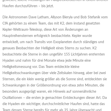
gewesen, solche Messungen an Hauptreihensternen in einem offenen
Haufen durchzuführen – bis jetzt.
Die Astronomen Dave Latham, Allyson Bieryla und Bob Stefanik vom
CfA gehörten zu einem Team, das mit K2, dem instand gesetzten
Kepler-Weltraum-Teleskop, diese Art von Änderungen an
Hauptreihensternen erfolgreich beobachtete. Kepler wurde
entwickelt, um nach Transits von Exoplaneten durch ständiges und
genaues Beobachten der Helligkeit eines Sterns zu suchen. K2
beobachtete die Sterne in den ungefähr 155 Lichtjahren entfernten
Hyaden und nahm für drei Monate etwa jede Minute eine
Helligkeitsmessung vor. Das Team entdeckte kleine
Helligkeitsschwankungen über viele Zeitskalen hinweg, aber bei zwei
Sternen, die ein klein wenig größer als die Sonne sind, entdeckten sie
Schwankungen in der Größenordnung von etwa zehn Minuten, die
besonders ausgeprägt waren, ein Hinweis auf sonnenähnliche
Oszillationen – die ersten je gemachten Entdeckungen dieser Art. Da
die Hyaden ein wichtiger, durchschnittlicher Haufen sind, hatte das
Team dessen Sterne bereits für mehr als 35 Jahre überwacht und