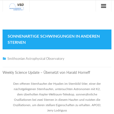
Sternwarte
Veranstaltungen
SONNENARTIGE SCHWINGUNGEN IN ANDEREN
Verein
STERNEN
Blog
Smithsonian Astrophysical Observatory
Galerie
Weekly Science Update – Übersetzt von Harald Horneff
Anfahrt
Den offenen Sternhaufen der Hyaden im Sternbild Stier, einer der
Kontakt
nächstgelegenen Sternhaufen, untersuchten Astronomen mit K2,
dem überholten Kepler-Weltraum-Teleskop, sonnenähnliche
Oszillationen bei zwei Sternen in diesem Haufen und nutzten die
Oszillationen, um deren stellare Eigenschaften zu erhalten. APOD;
Jerry Lodriguss