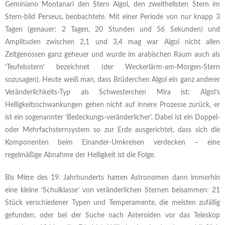
Geminiano Montanari den Stern Algol, den zweithellsten Stern im
Stern-bild Perseus, beobachtete. Mit einer Periode von nur knapp 3
Tagen (genauer: 2 Tagen, 20 Stunden und 56 Sekunden) und
Amplituden zwischen 2,1 und 3,4 mag war Algol nicht allen
Zeitgenossen ganz geheuer und wurde im arabischen Raum auch als
‘Teufelsstern’ bezeichnet (der Weckerlärm-am-Morgen-Stern
sozusagen). Heute weiß man, dass Brüderchen Algol ein ganz anderer
Veränderlichkeits-Typ als Schwesterchen Mira ist: Algol’s
Helligkeitsschwankungen gehen nicht auf innere Prozesse zurück, er
ist ein sogenannter ‘Bedeckungs-veränderlicher’. Dabei ist ein Doppel-
oder Mehrfachsternsystem so zur Erde ausgerichtet, dass sich die
Komponenten beim Einander-Umkreisen verdecken – eine
regelmäßige Abnahme der Helligkeit ist die Folge.
Bis Mitte des 19. Jahrhunderts hatten Astronomen dann immerhin
eine kleine ‘Schulklasse’ von veränderlichen Sternen beisammen: 21
Stück verschiedener Typen und Temperamente, die meisten zufällig
gefunden, oder bei der Suche nach Asteroiden vor das Teleskop