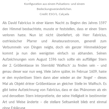
Konfiguration aus einem Pulsations- und einem
Bedeckungsveränderlichen.
Credit: ESO/L. Calçada
Als David Fabricius in einer klaren Nacht zu Beginn des Jahres 1597
den Himmel beobachtete, musste er feststellen, dass er einen Stern
verloren hatte. Nun ist nicht überliefert, ob Herr Fabricius,
ostfriesischer Pfarrer und Amateurastronom, generell zum
Verbummeln von Dingen neigte, doch ein ganzer Himmelskörper
kommt ja nun den wenigsten einfach so abhanden. Seinen
Aufzeichnungen vom August 1596 nach sollte ein auffälliger Stern
der 2. Größenklasse im Sternbild ‘Walfisch’ zu finden sein – und
genau dieser war nun weg. Viele Jahre später, im Februar 1609, hatte
er den mysteriösen Stern dann aber wieder an der ‘Angel’ – dieses
Mal als Objekt dritter Größenklasse an gleicher Stelle im Walfisch. Es
gibt keine Aufzeichnung von Fabricius, dass er das Phänomen als ein
und denselben Stern interpretierte, der seine Helligkeit in bestimmter
Art und Weise änderte – die stellare Seltsamkeit blieb erst einmal
ohne Erklärung.