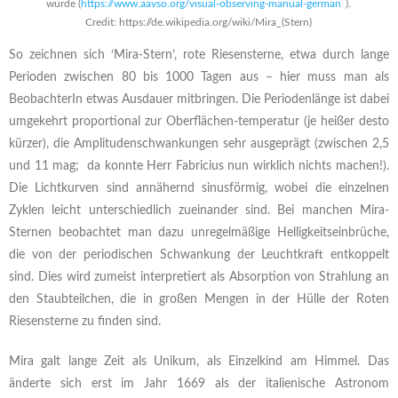
wurde (
https://www.aavso.org/visual-observing-manual-german
).
Credit: https://de.wikipedia.org/wiki/Mira_(Stern)
So zeichnen sich ‘Mira-Stern’, rote Riesensterne, etwa durch lange
Perioden zwischen 80 bis 1000 Tagen aus – hier muss man als
BeobachterIn etwas Ausdauer mitbringen. Die Periodenlänge ist dabei
umgekehrt proportional zur Oberflächen-temperatur (je heißer desto
kürzer), die Amplitudenschwankungen sehr ausgeprägt (zwischen 2,5
und 11 mag; da konnte Herr Fabricius nun wirklich nichts machen!).
Die Lichtkurven sind annähernd sinusförmig, wobei die einzelnen
Zyklen leicht unterschiedlich zueinander sind. Bei manchen Mira-
Sternen beobachtet man dazu unregelmäßige Helligkeitseinbrüche,
die von der periodischen Schwankung der Leuchtkraft entkoppelt
sind. Dies wird zumeist interpretiert als Absorption von Strahlung an
den Staubteilchen, die in großen Mengen in der Hülle der Roten
Riesensterne zu finden sind.
Mira galt lange Zeit als Unikum, als Einzelkind am Himmel. Das
änderte sich erst im Jahr 1669 als der italienische Astronom