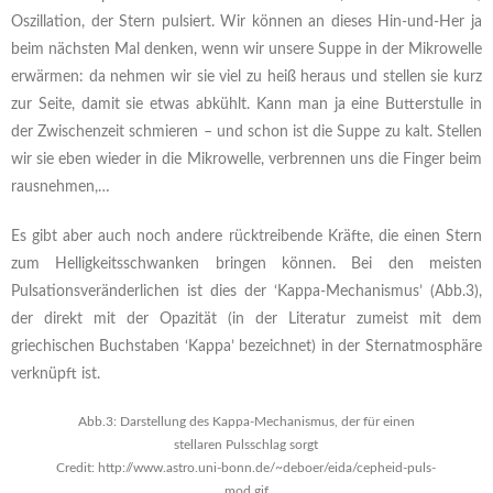
Oszillation, der Stern pulsiert. Wir können an dieses Hin-und-Her ja
beim nächsten Mal denken, wenn wir unsere Suppe in der Mikrowelle
erwärmen: da nehmen wir sie viel zu heiß heraus und stellen sie kurz
zur Seite, damit sie etwas abkühlt. Kann man ja eine Butterstulle in
der Zwischenzeit schmieren – und schon ist die Suppe zu kalt. Stellen
wir sie eben wieder in die Mikrowelle, verbrennen uns die Finger beim
rausnehmen,…
Es gibt aber auch noch andere rücktreibende Kräfte, die einen Stern
zum Helligkeitsschwanken bringen können. Bei den meisten
Pulsationsveränderlichen ist dies der ‘Kappa-Mechanismus’ (Abb.3),
der direkt mit der Opazität (in der Literatur zumeist mit dem
griechischen Buchstaben ‘Kappa’ bezeichnet) in der Sternatmosphäre
verknüpft ist.
Abb.3: Darstellung des Kappa-Mechanismus, der für einen
stellaren Pulsschlag sorgt
Credit: http://www.astro.uni-bonn.de/~deboer/eida/cepheid-puls-
mod.gif