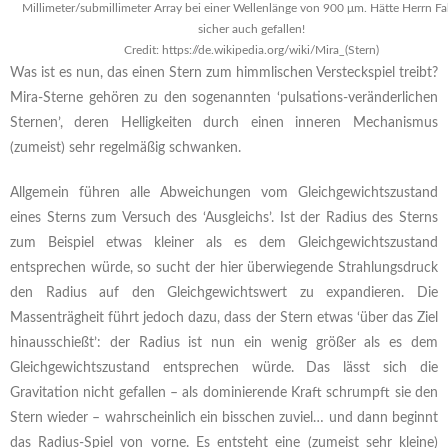
Millimeter/submillimeter Array bei einer Wellenlänge von 900 μm. Hätte Herrn Fa
sicher auch gefallen!
Credit: https://de.wikipedia.org/wiki/Mira_(Stern)
Was ist es nun, das einen Stern zum himmlischen Versteckspiel treibt?
Mira-Sterne gehören zu den sogenannten ‘pulsations-veränderlichen
Sternen’, deren Helligkeiten durch einen inneren Mechanismus
(zumeist) sehr regelmäßig schwanken.
Allgemein führen alle Abweichungen vom Gleichgewichtszustand
eines Sterns zum Versuch des ‘Ausgleichs’. Ist der Radius des Sterns
zum Beispiel etwas kleiner als es dem Gleichgewichtszustand
entsprechen würde, so sucht der hier überwiegende Strahlungsdruck
den Radius auf den Gleichgewichtswert zu expandieren. Die
Massenträgheit führt jedoch dazu, dass der Stern etwas ‘über das Ziel
hinausschießt’: der Radius ist nun ein wenig größer als es dem
Gleichgewichtszustand entsprechen würde. Das lässt sich die
Gravitation nicht gefallen – als dominierende Kraft schrumpft sie den
Stern wieder – wahrscheinlich ein bisschen zuviel… und dann beginnt
das Radius-Spiel von vorne. Es entsteht eine (zumeist sehr kleine)