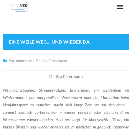
Sternwarte
Veranstaltungen
EINE WEILE WEG… UND WIEDER DA
Verein
Blog
Astronomie mit Dr. Ilka Petermann
Galerie
Dr. Ilka Petermann
Anfahrt
Weihnachtsbäume, Streunerkatzen, Bumerangs, ein Geldschein im
Wintermantel, der morgendliche Weckerlärm oder die Motivation beim
Kontakt
Neujahrssport: so manches macht sich lange Zeit rar um sich dann –
zumeist ziemlich vorhersehbar – wieder nadelnd oder schnurrend im
Wohnzimmer wiederzufinden. Anderes sorgt für überraschte Blicke, ein
kurzes Blinzeln und wieder anderes ist im nächsten Augenblick irgendwie