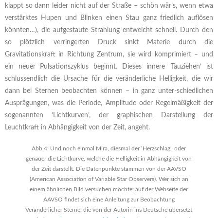
klappt so dann leider nicht auf der Straße – schön wär’s, wenn etwa
verstärktes Hupen und Blinken einen Stau ganz friedlich auflösen
könnten…), die aufgestaute Strahlung entweicht schnell. Durch den
so plötzlich verringerten Druck sinkt Materie durch die
Gravitationskraft in Richtung Zentrum, sie wird komprimiert – und
ein neuer Pulsationszyklus beginnt. Dieses innere ‘Tauziehen’ ist
schlussendlich die Ursache für die veränderliche Helligkeit, die wir
dann bei Sternen beobachten können – in ganz unter-schiedlichen
Ausprägungen, was die Periode, Amplitude oder Regelmäßigkeit der
sogenannten ‘Lichtkurven’, der graphischen Darstellung der
Leuchtkraft in Abhängigkeit von der Zeit, angeht.
Abb.4: Und noch einmal Mira, diesmal der ‘Herzschlag’, oder
genauer die Lichtkurve, welche die Helligkeit in Abhängigkeit von
der Zeit darstellt. Die Datenpunkte stammen von der AAVSO
(American Association of Variable Star Observers). Wer sich an
einem ähnlichen Bild versuchen möchte: auf der Webseite der
AAVSO findet sich eine Anleitung zur Beobachtung
Veränderlicher Sterne, die von der Autorin ins Deutsche übersetzt