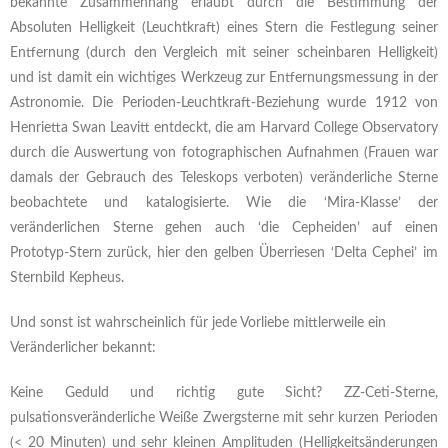
bekannte Zusammenhang erlaubt durch die Bestimmung der
Absoluten Helligkeit (Leuchtkraft) eines Stern die Festlegung seiner
Entfernung (durch den Vergleich mit seiner scheinbaren Helligkeit)
und ist damit ein wichtiges Werkzeug zur Entfernungsmessung in der
Astronomie. Die Perioden-Leuchtkraft-Beziehung wurde 1912 von
Henrietta Swan Leavitt entdeckt, die am Harvard College Observatory
durch die Auswertung von fotographischen Aufnahmen (Frauen war
damals der Gebrauch des Teleskops verboten) veränderliche Sterne
beobachtete und katalogisierte. Wie die ‘Mira-Klasse’ der
veränderlichen Sterne gehen auch ‘die Cepheiden’ auf einen
Prototyp-Stern zurück, hier den gelben Überriesen ‘Delta Cephei’ im
Sternbild Kepheus.
Und sonst ist wahrscheinlich für jede Vorliebe mittlerweile ein
Veränderlicher bekannt:
Keine Geduld und richtig gute Sicht? ZZ-Ceti-Sterne,
pulsationsveränderliche Weiße Zwergsterne mit sehr kurzen Perioden
(< 20 Minuten) und sehr kleinen Amplituden (Helligkeitsänderungen