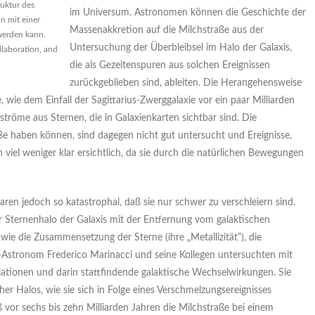
ruktur des
im Universum. Astronomen können die Geschichte der
n mit einer
Massenakkretion auf die Milchstraße aus der
 werden kann.
Untersuchung der Überbleibsel im Halo der Galaxis,
laboration, and
die als Gezeitenspuren aus solchen Ereignissen
zurückgeblieben sind, ableiten. Die Herangehensweise
, wie dem Einfall der Sagittarius-Zwerggalaxie vor ein paar Milliarden
enströme aus Sternen, die in Galaxienkarten sichtbar sind. Die
aße haben können, sind dagegen nicht gut untersucht und Ereignisse,
h viel weniger klar ersichtlich, da sie durch die natürlichen Bewegungen
aren jedoch so katastrophal, daß sie nur schwer zu verschleiern sind.
er Sternenhalo der Galaxis mit der Entfernung vom galaktischen
wie die Zusammensetzung der Sterne (ihre „Metallizität“), die
Astronom Frederico Marinacci und seine Kollegen untersuchten mit
tionen und darin stattfindende galaktische Wechselwirkungen. Sie
r Halos, wie sie sich in Folge eines Verschmelzungsereignisses
or sechs bis zehn Milliarden Jahren die Milchstraße bei einem