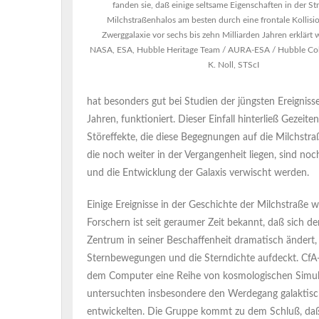
fanden sie, daß einige seltsame Eigenschaften in der St
Milchstraßenhalos am besten durch eine frontale Kollisio
Zwerggalaxie vor sechs bis zehn Milliarden Jahren erklärt
NASA, ESA, Hubble Heritage Team / AURA-ESA / Hubble Col
K. Noll, STScI
hat besonders gut bei Studien der jüngsten Ereignisse
Jahren, funktioniert. Dieser Einfall hinterließ Gezeit
Störeffekte, die diese Begegnungen auf die Milchstr
die noch weiter in der Vergangenheit liegen, sind noc
und die Entwicklung der Galaxis verwischt werden.
Einige Ereignisse in der Geschichte der Milchstraße w
Forschern ist seit geraumer Zeit bekannt, daß sich d
Zentrum in seiner Beschaffenheit dramatisch ändert, 
Sternbewegungen und die Sterndichte aufdeckt. CfA-
dem Computer eine Reihe von kosmologischen Simula
untersuchten insbesondere den Werdegang galaktische
entwickelten. Die Gruppe kommt zu dem Schluß, daß v