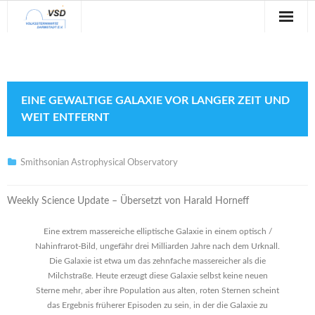
Sternwarte
Veranstaltungen
EINE GEWALTIGE GALAXIE VOR LANGER ZEIT UND
Verein
WEIT ENTFERNT
Blog
Smithsonian Astrophysical Observatory
Galerie
Weekly Science Update – Übersetzt von Harald Horneff
Anfahrt
Eine extrem massereiche elliptische Galaxie in einem optisch /
Kontakt
Nahinfrarot-Bild, ungefähr drei Milliarden Jahre nach dem Urknall.
Die Galaxie ist etwa um das zehnfache massereicher als die
Milchstraße. Heute erzeugt diese Galaxie selbst keine neuen
Sterne mehr, aber ihre Population aus alten, roten Sternen scheint
das Ergebnis früherer Episoden zu sein, in der die Galaxie zu