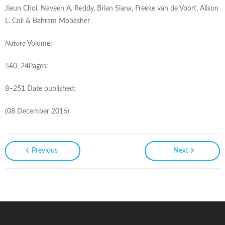
Jieun Choi, Naveen A. Reddy, Brian Siana, Freeke van de Voort, Alison
L. Coil & Bahram Mobasher
Nature
Volume:
540, 24Pages:
8–251 Date published:
(08 December 2016)
Previous
Next