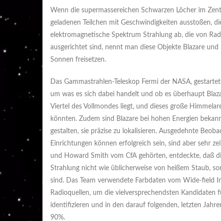
Wenn die supermassereichen Schwarzen Löcher im Zentru
geladenen Teilchen mit Geschwindigkeiten ausstoßen, di
elektromagnetische Spektrum Strahlung ab, die von Radi
ausgerichtet sind, nennt man diese Objekte Blazare und b
Sonnen freisetzen.
Das Gammastrahlen-Teleskop Fermi der NASA, gestartet 
um was es sich dabei handelt und ob es überhaupt Blazar
Viertel des Vollmondes liegt, und dieses große Himmela
könnten. Zudem sind Blazare bei hohen Energien bekann
gestalten, sie präzise zu lokalisieren. Ausgedehnte Be
Einrichtungen können erfolgreich sein, sind aber sehr 
und Howard Smith vom CfA gehörten, entdeckte, daß die 
Strahlung nicht wie üblicherweise von heißem Staub, so
sind. Das Team verwendete Farbdaten vom Wide-field In
Radioquellen, um die vielversprechendsten Kandidaten
identifizieren und in den darauf folgenden, letzten Jahr
90%.