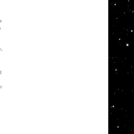
e
e
n,
g
co