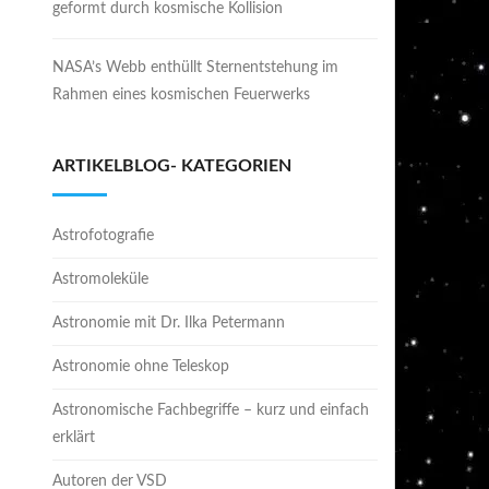
geformt durch kosmische Kollision
NASA’s Webb enthüllt Sternentstehung im
Rahmen eines kosmischen Feuerwerks
ARTIKELBLOG- KATEGORIEN
Astrofotografie
Astromoleküle
Astronomie mit Dr. Ilka Petermann
Astronomie ohne Teleskop
Astronomische Fachbegriffe – kurz und einfach
erklärt
Autoren der VSD