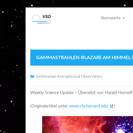
Sternwarte
GAMMASTRAHLEN-BLAZARE AM HIMMEL (OR
Smithsonian Astrophysical Observatory
Weekly Science Update – Übersetzt von Harald Horneff
(Originalartikel unter
www.cfa.harvard.edu
)