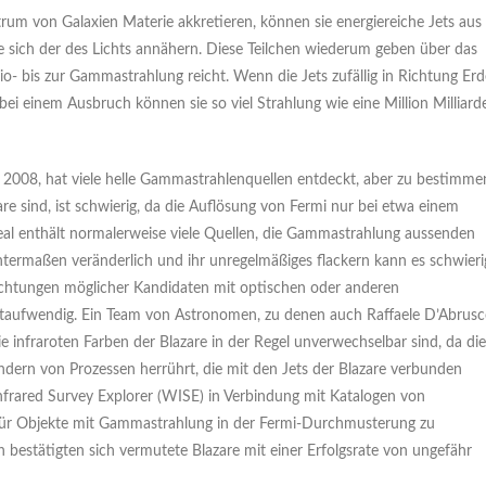
m von Galaxien Materie akkretieren, können sie energiereiche Jets aus
e sich der des Lichts annähern. Diese Teilchen wiederum geben über das
o- bis zur Gammastrahlung reicht. Wenn die Jets zufällig in Richtung Erd
ei einem Ausbruch können sie so viel Strahlung wie eine Million Milliard
2008, hat viele helle Gammastrahlenquellen entdeckt, aber zu bestimme
e sind, ist schwierig, da die Auflösung von Fermi nur bei etwa einem
real enthält normalerweise viele Quellen, die Gammastrahlung aussenden
termaßen veränderlich und ihr unregelmäßiges flackern kann es schwieri
obachtungen möglicher Kandidaten mit optischen oder anderen
zeitaufwendig. Ein Team von Astronomen, zu denen auch Raffaele D’Abrus
infraroten Farben der Blazare in der Regel unverwechselbar sind, da die
ndern von Prozessen herrührt, die mit den Jets der Blazare verbunden
frared Survey Explorer (WISE) in Verbindung mit Katalogen von
 für Objekte mit Gammastrahlung in der Fermi-Durchmusterung zu
en bestätigten sich vermutete Blazare mit einer Erfolgsrate von ungefähr