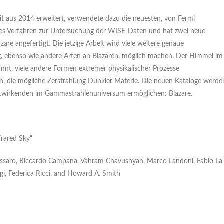
t aus 2014 erweitert, verwendete dazu die neuesten, von Fermi
es Verfahren zur Untersuchung der WISE-Daten und hat zwei neue
re angefertigt. Die jetzige Arbeit wird viele weitere genaue
, ebenso wie andere Arten an Blazaren, möglich machen. Der Himmel im
nnt, viele andere Formen extremer physikalischer Prozesse
len, die mögliche Zerstrahlung Dunkler Materie. Die neuen Kataloge werde
itwirkenden im Gammastrahlenuniversum ermöglichen: Blazare.
frared Sky“
Massaro, Riccardo Campana, Vahram Chavushyan, Marco Landoni, Fabio La
ggi, Federica Ricci, and Howard A. Smith