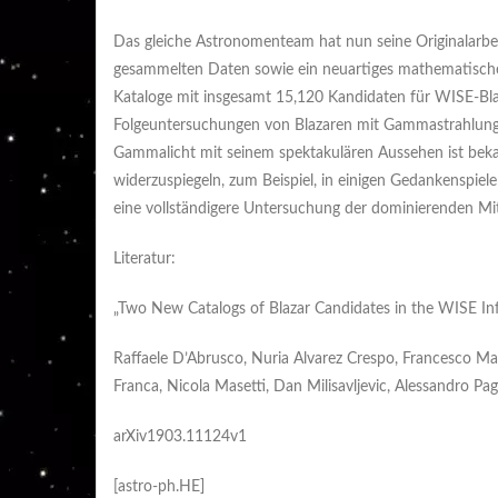
Das gleiche Astronomenteam hat nun seine Originalarbei
gesammelten Daten sowie ein neuartiges mathematisch
Kataloge mit insgesamt 15,120 Kandidaten für WISE-Blaza
Folgeuntersuchungen von Blazaren mit Gammastrahlung
Gammalicht mit seinem spektakulären Aussehen ist beka
widerzuspiegeln, zum Beispiel, in einigen Gedankenspie
eine vollständigere Untersuchung der dominierenden M
Literatur:
„Two New Catalogs of Blazar Candidates in the WISE In
Raffaele D’Abrusco, Nuria Alvarez Crespo, Francesco 
Franca, Nicola Masetti, Dan Milisavljevic, Alessandro Pa
arXiv1903.11124v1
[astro-ph.HE]