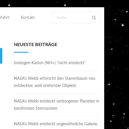
fahrt
Kontakt
NEUESTE BEITRÄGE
Imidogen-Kation (NH+) *nicht entdeckt*
NASA’s Webb erforscht den Stammbaum neu
entdeckter, weit entfernter Objekte
NASA’s Webb entdeckt verborgenen Planeten in
berühmtem Sternsystem
NASA’s Webb entdeckt ungewöhnliche Galaxie,