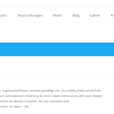
warte
Veranstaltungen
Verein
Blog
Galerie
An
sogenannte Blazare, besitzen gewaltige Jets, die zufällig direkt auf die Erde
is zum Gammabereich Strahlung ab, doch haben Astronomen jetzt zwei Objekte
insicht wie Blazare verhalten, die aber radioleise sind.
NASA; M. Weiss / CfA