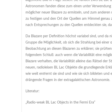
allgemeine Bild in Frage stellen. Sie fanden zwei BL Lac 
Astronomen fanden diese zum einen unter Verwendung d
möglicher neuer Blazare zu ermitteln, und zum anderen
zu festigen und den Ort der Quellen am Himmel genau 
nach Entsprechungen zu den Quellen entdeckten sie, da
Da Blazare per Definition höchst variabel sind, und da 
Gruppe die Möglichkeit, ob sich die Strahlung bei eine
Beobachtung an diesen Blazaren zu erklären; sie prüft
folgendem Schluß: auch wenn die Variabilität eine mögli
Blazare verhalten, die Variabilität alleine das Rätsel der S
neuen, radioleisen BL Lac Objekte die grundlegende Erklär
wie weit entfernt sie sind und wie sie sich bildeten un
drängende Fragen in der extragalaktischen Astronomie.
Literatur:
„Radio-weak BL Lac Objects in the Fermi Era“