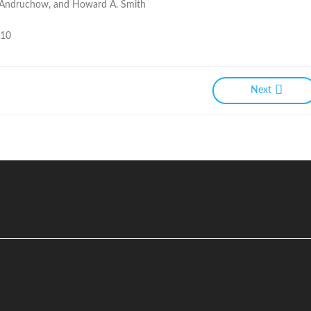
 I. Andruchow, and Howard A. Smith
 10
Next