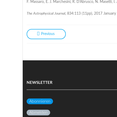
F. Massaro, E. J. Marchesini, R. D’Abrusco, N. Masetti,
The Astrophysical Journal
, 834:113 (11pp), 2017 January
Previous
NEWSLETTER
Abonnieren
Abmelden