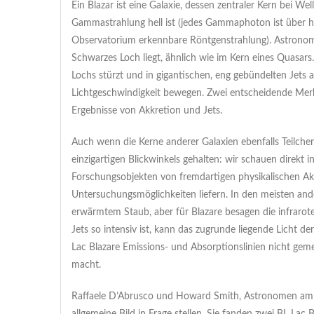
Ein Blazar ist eine Galaxie, dessen zentraler Kern bei 
Gammastrahlung hell ist (jedes Gammaphoton ist über h
Observatorium erkennbare Röntgenstrahlung). Astronom
Schwarzes Loch liegt, ähnlich wie im Kern eines Quasar
Lochs stürzt und in gigantischen, eng gebündelten Jets a
Lichtgeschwindigkeit bewegen. Zwei entscheidende Merkma
Ergebnisse von Akkretion und Jets.
Auch wenn die Kerne anderer Galaxien ebenfalls Teilchen
einzigartigen Blickwinkels gehalten: wir schauen direkt 
Forschungsobjekten von fremdartigen physikalischen Akti
Untersuchungsmöglichkeiten liefern. In den meisten and
erwärmtem Staub, aber für Blazare besagen die infrarote
Jets so intensiv ist, kann das zugrunde liegende Licht d
Lac Blazare Emissions- und Absorptionslinien nicht ge
macht.
Raffaele D’Abrusco und Howard Smith, Astronomen am Cf