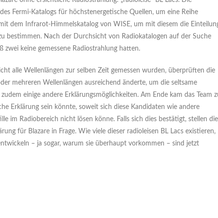
Blazare ohne ersichtliche Radiostrahlung: „radioleise“ BL Lacs. Die
es Fermi-Katalogs für höchstenergetische Quellen, um eine Reihe
 mit dem Infrarot-Himmelskatalog von WISE, um mit diesem die Einteilun
zu bestimmen. Nach der Durchsicht von Radiokatalogen auf der Suche
ß zwei keine gemessene Radiostrahlung hatten.
nicht alle Wellenlängen zur selben Zeit gemessen wurden, überprüften die
r oder mehreren Wellenlängen ausreichend änderte, um die seltsame
en zudem einige andere Erklärungsmöglichkeiten. Am Ende kam das Team z
che Erklärung sein könnte, soweit sich diese Kandidaten wie andere
tille im Radiobereich nicht lösen könne. Falls sich dies bestätigt, stellen die
ung für Blazare in Frage. Wie viele dieser radioleisen BL Lacs existieren,
d entwickeln – ja sogar, warum sie überhaupt vorkommen – sind jetzt