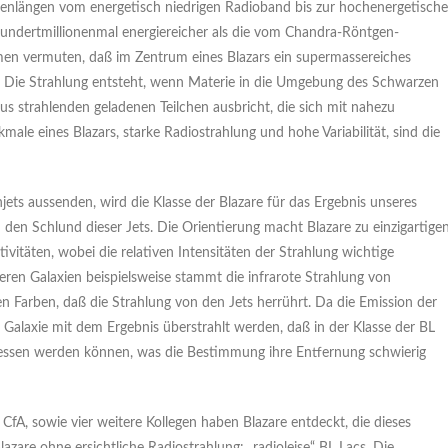
Wellenlängen vom energetisch niedrigen Radioband bis zur hochenergetisch
undertmillionenmal energiereicher als die vom Chandra-Röntgen-
en vermuten, daß im Zentrum eines Blazars ein supermassereiches
s. Die Strahlung entsteht, wenn Materie in die Umgebung des Schwarzen
us strahlenden geladenen Teilchen ausbricht, die sich mit nahezu
le eines Blazars, starke Radiostrahlung und hohe Variabilität, sind die
jets aussenden, wird die Klasse der Blazare für das Ergebnis unseres
in den Schlund dieser Jets. Die Orientierung macht Blazare zu einzigartige
vitäten, wobei die relativen Intensitäten der Strahlung wichtige
eren Galaxien beispielsweise stammt die infrarote Strahlung von
n Farben, daß die Strahlung von den Jets herrührt. Da die Emission der
er Galaxie mit dem Ergebnis überstrahlt werden, daß in der Klasse der BL
messen werden können, was die Bestimmung ihre Entfernung schwierig
A, sowie vier weitere Kollegen haben Blazare entdeckt, die dieses