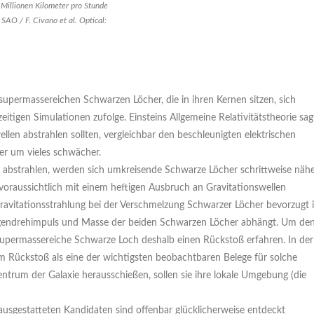
 Millionen Kilometer pro Stunde
AO / F. Civano et al. Optical:
permassereichen Schwarzen Löcher, die in ihren Kernen sitzen, sich
eitigen Simulationen zufolge. Einsteins Allgemeine Relativitätstheorie sag
len abstrahlen sollten, vergleichbar den beschleunigten elektrischen
er um vieles schwächer.
n abstrahlen, werden sich umkreisende Schwarze Löcher schrittweise näh
s voraussichtlich mit einem heftigen Ausbruch an Gravitationswellen
 Gravitationsstrahlung bei der Verschmelzung Schwarzer Löcher bevorzugt 
 Eigendrehimpuls und Masse der beiden Schwarzen Löcher abhängt. Um de
 supermassereiche Schwarze Loch deshalb einen Rückstoß erfahren. In der
 Rückstoß als eine der wichtigsten beobachtbaren Belege für solche
trum der Galaxie herausschießen, sollen sie ihre lokale Umgebung (die
 ausgestatteten Kandidaten sind offenbar glücklicherweise entdeckt