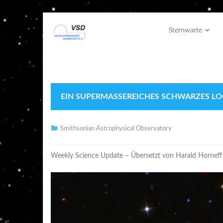
Sternwarte
EIN SUPERMASSEREICHES SCHWARZES LO
Smithsonian Astrophysical Observatory
Weekly Science Update – Übersetzt von Harald Horneff