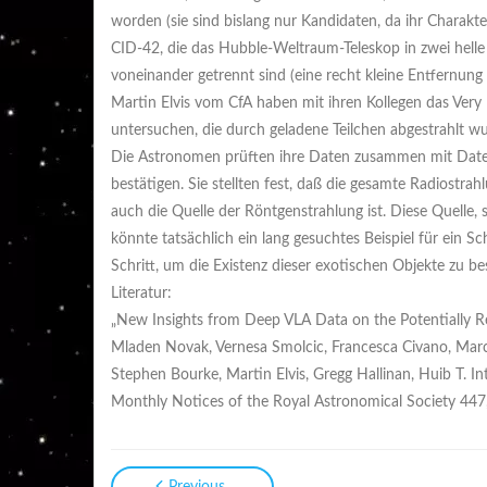
worden (sie sind bislang nur Kandidaten, da ihr Charakter
CID-42, die das Hubble-Weltraum-Teleskop in zwei helle
voneinander getrennt sind (eine recht kleine Entfernun
Martin Elvis vom CfA haben mit ihren Kollegen das Very
untersuchen, die durch geladene Teilchen abgestrahlt w
Die Astronomen prüften ihre Daten zusammen mit Daten
bestätigen. Sie stellten fest, daß die gesamte Radiostr
auch die Quelle der Röntgenstrahlung ist. Diese Quelle, 
könnte tatsächlich ein lang gesuchtes Beispiel für ein S
Schritt, um die Existenz dieser exotischen Objekte zu 
Literatur:
„New Insights from Deep VLA Data on the Potentially R
Mladen Novak, Vernesa Smolcic, Francesca Civano, Marco
Stephen Bourke, Martin Elvis, Gregg Hallinan, Huib T. I
Monthly Notices of the Royal Astronomical Society 44