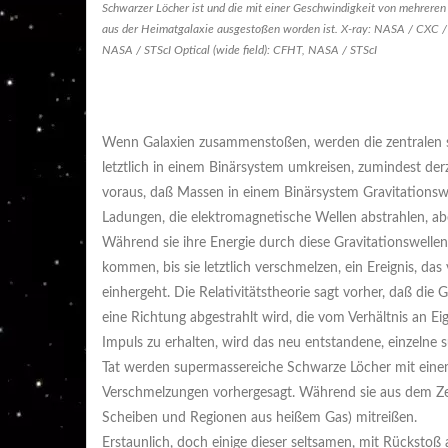
Schwarzer Löcher ist und die mit einer Geschwindigkeit von mehreren
aus der Heimatgalaxie ausgestoßen worden ist. X-ray: NASA / CXC / S
NASA / STScI Optical (wide field): CFHT, NASA / STScI
Wenn Galaxien zusammenstoßen, werden die zentralen su
letztlich in einem Binärsystem umkreisen, zumindest derz
voraus, daß Massen in einem Binärsystem Gravitationswel
Ladungen, die elektromagnetische Wellen abstrahlen, ab
Während sie ihre Energie durch diese Gravitationswelle
kommen, bis sie letztlich verschmelzen, ein Ereignis, da
einhergeht. Die Relativitätstheorie sagt vorher, daß die
eine Richtung abgestrahlt wird, die vom Verhältnis an
Impuls zu erhalten, wird das neu entstandene, einzelne
Tat werden supermassereiche Schwarze Löcher mit einem
Verschmelzungen vorhergesagt. Während sie aus dem Zen
Scheiben und Regionen aus heißem Gas) mitreißen.
Erstaunlich, doch einige dieser seltsamen, mit Rückstoß