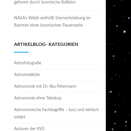
geformt durch kosmische Kollision
NASA’s Webb enthüllt Sternentstehung im
Rahmen eines kosmischen Feuerwerks
ARTIKELBLOG- KATEGORIEN
Astrofotografie
Astromoleküle
Astronomie mit Dr. Ilka Petermann
Astronomie ohne Teleskop
Astronomische Fachbegriffe – kurz und einfach
erklärt
Autoren der VSD