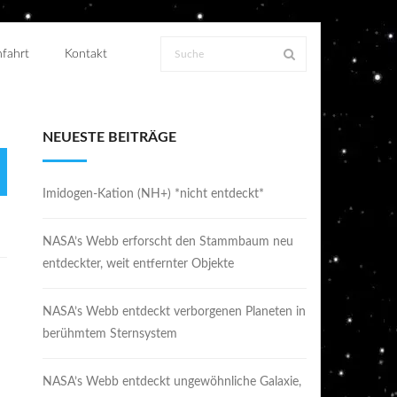
fahrt
Kontakt
NEUESTE BEITRÄGE
Imidogen-Kation (NH+) *nicht entdeckt*
NASA’s Webb erforscht den Stammbaum neu
entdeckter, weit entfernter Objekte
NASA’s Webb entdeckt verborgenen Planeten in
berühmtem Sternsystem
NASA’s Webb entdeckt ungewöhnliche Galaxie,