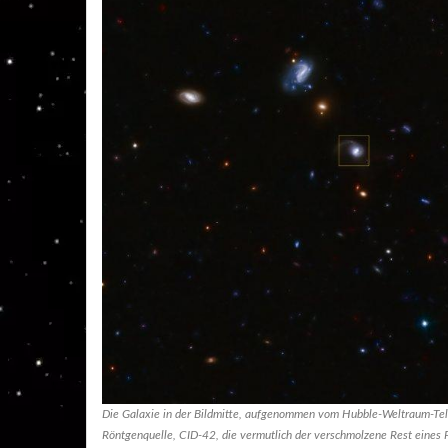
Die Galaxie in der Bildmitte, aufgenommen vom Hubble-Weltraum-Tel
Röntgenquelle, CID-42, die vermutlich der verschmolzene Rest eines