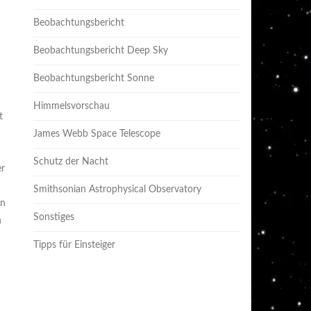
Beobachtungsbericht
Beobachtungsbericht Deep Sky
Beobachtungsbericht Sonne
Himmelsvorschau
t
James Webb Space Telescope
Schutz der Nacht
er
Smithsonian Astrophysical Observatory
in
Sonstiges
n
Tipps für Einsteiger