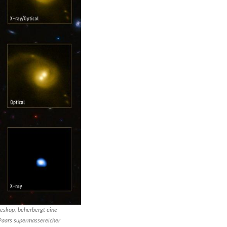
eskop, beherbergt eine
 Paars supermassereicher