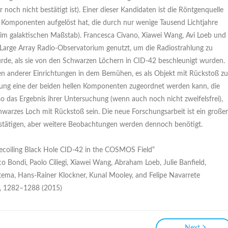
 noch nicht bestätigt ist). Einer dieser Kandidaten ist die Röntgenquelle
 Komponenten aufgelöst hat, die durch nur wenige Tausend Lichtjahre
g im galaktischen Maßstab). Francesca Civano, Xiawei Wang, Avi Loeb und
 Large Array Radio-Observatorium genutzt, um die Radiostrahlung zu
urde, als sie von den Schwarzen Löchern in CID-42 beschleunigt wurden.
 anderer Einrichtungen in dem Bemühen, es als Objekt mit Rückstoß zu
ahlung eine der beiden hellen Komponenten zugeordnet werden kann, die
so das Ergebnis ihrer Untersuchung (wenn auch noch nicht zweifelsfrei),
chwarzes Loch mit Rückstoß sein. Die neue Forschungsarbeit ist ein großer
bestätigen, aber weitere Beobachtungen werden dennoch benötigt.
ecoiling Black Hole CID-42 in the COSMOS Field“
 Bondi, Paolo Ciliegi, Xiawei Wang, Abraham Loeb, Julie Banfield,
ntema, Hans-Rainer Klockner, Kunal Mooley, and Felipe Navarrete
7, 1282–1288 (2015)