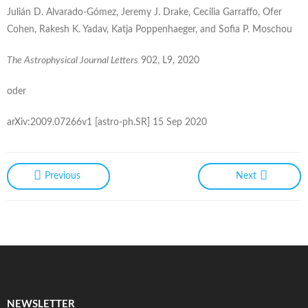
Julián D. Alvarado-Gómez, Jeremy J. Drake, Cecilia Garraffo, Ofer
Cohen, Rakesh K. Yadav, Katja Poppenhaeger, and Sofia P. Moschou
The Astrophysical Journal Letters
902, L9, 2020
oder
arXiv:2009.07266v1 [astro-ph.SR] 15 Sep 2020
Previous
Next
NEWSLETTER