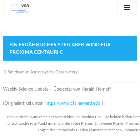
Sternwarte
Veranstaltungen
EIN ERDÄHNLICHER STELLARER WIND FÜR
Verein
PROXIMA CENTAURI C
Blog
Smithsonian Astrophysical Observatory
Galerie
Weekly Science Update – Übersetzt von Harald Horneff
Anfahrt
(Originalartikel unter
https://www.cfa.harvard.edu
)
Kontakt
Eine optische Aufnahme des Sternfeldes um Proxima Cen. Die beiden hellen Sterne 
lichtschwache rote Punkt innerhalb des roten Kreises. Ein zweiter Planet, Proxima
Folgen des Sternwinds auf den Planeten berechnen, kommen 