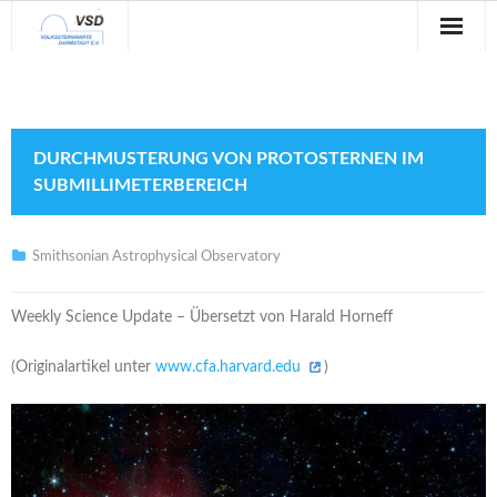
Sternwarte
Veranstaltungen
DURCHMUSTERUNG VON PROTOSTERNEN IM
Verein
SUBMILLIMETERBEREICH
Blog
Smithsonian Astrophysical Observatory
Galerie
Weekly Science Update – Übersetzt von Harald Horneff
Anfahrt
(Originalartikel unter
www.cfa.harvard.edu
)
Kontakt