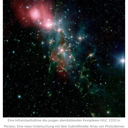
Eine Infrarotaufnahme des jungen sternbildenden Komplexes NGC 1333 in
Perseus. Eine neue Untersuchung mit dem Submillimeter Array von Protosternen