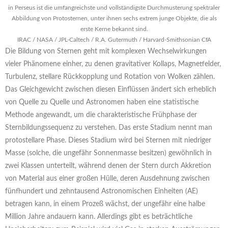
in Perseus ist die umfangreichste und vollständigste Durchmusterung spektraler
Abbildung von Protosternen, unter ihnen sechs extrem junge Objekte, die als
erste Kerne bekannt sind.
IRAC / NASA / JPL-Caltech / R.A. Gutermuth / Harvard-Smithsonian CfA
Die Bildung von Sternen geht mit komplexen Wechselwirkungen
vieler Phänomene einher, zu denen gravitativer Kollaps, Magnetfelder,
Turbulenz, stellare Rückkopplung und Rotation von Wolken zählen.
Das Gleichgewicht zwischen diesen Einflüssen ändert sich erheblich
von Quelle zu Quelle und Astronomen haben eine statistische
Methode angewandt, um die charakteristische Frühphase der
Sternbildungssequenz zu verstehen. Das erste Stadium nennt man
protostellare Phase. Dieses Stadium wird bei Sternen mit niedriger
Masse (solche, die ungefähr Sonnenmasse besitzen) gewöhnlich in
zwei Klassen unterteilt, während denen der Stern durch Akkretion
von Material aus einer großen Hülle, deren Ausdehnung zwischen
fünfhundert und zehntausend Astronomischen Einheiten (AE)
betragen kann, in einem Prozeß wächst, der ungefähr eine halbe
Million Jahre andauern kann. Allerdings gibt es beträchtliche