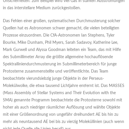
Unsicherheiten: zum Beispiel wird viel Gas in starken Ausströmungen
in das interstellare Medium zurückgestoßen.
Das Fehlen einer großen, systematischen Durchmusterung solcher
Quellen hat es Astronomen schwer gemacht, die vielen beteiligten
Prozesse einzuordnen. Die CfA-Astronomen Ian Stephens, Tyler
Bourke, Mike Dunham, Phil Myers, Sarah Sadavoy, Katherine Lee,
Mark Gurwell und Alyssa Goodman leiteten ein Team, das mit Hilfe
des Submillimeter Array die größte allgemeine hochauflösende
Spektralliniendurchmusterung im Submillimeterbereich für junge
Protosterne zusammenstellte und veröffentlichte. Das Team
beobachtete vierundsiebzig junge Objekte in der Perseus-
Molekülwolke, die etwa tausend Lichtjahre entfernt ist. Das MASSES
(Mass Assembly of Stellar Systems and Their Evolution with the
SMA) genannte Programm beobachtete die Protosterne sowohl mit
hoher als auch niedriger räumlicher Auflösung und wählte Objekte
mit einer Größenordnung von ungefähr dreihundert AE bis hin zu
mehr als neuntausend AE bei bis zu vierzig Moleküllinien (auch wenn