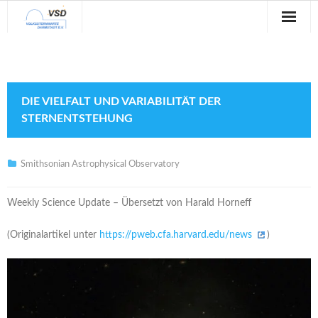
Sternwarte
Veranstaltungen
DIE VIELFALT UND VARIABILITÄT DER
Verein
STERNENTSTEHUNG
Blog
Smithsonian Astrophysical Observatory
Galerie
Weekly Science Update – Übersetzt von Harald Horneff
Anfahrt
(Originalartikel unter
https://pweb.cfa.harvard.edu/news
)
Kontakt