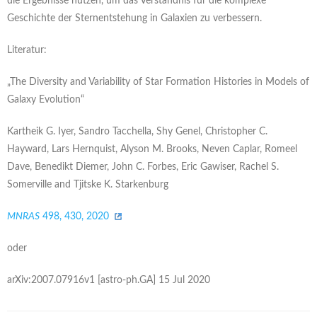
die Ergebnisse nutzen, um das Verständnis für die komplexe
Geschichte der Sternentstehung in Galaxien zu verbessern.
Literatur:
„The Diversity and Variability of Star Formation Histories in Models of
Galaxy Evolution“
Kartheik G. Iyer, Sandro Tacchella, Shy Genel, Christopher C.
Hayward, Lars Hernquist, Alyson M. Brooks, Neven Caplar, Romeel
Dave, Benedikt Diemer, John C. Forbes, Eric Gawiser, Rachel S.
Somerville and Tjitske K. Starkenburg
MNRAS
498, 430, 2020
oder
arXiv:2007.07916v1 [astro-ph.GA] 15 Jul 2020