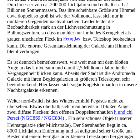
Durchmesser von ca. 200.000 Lichtjahren und enthält ca. 1-2
Billionen Sonnenmassen. Das ihre scheinbare Größe am Himmel
etwa doppelt so groß ist wie der Vollmond, lässt sich nur in
dunkleren Gegenden nachvollziehen. Leider leidet die
Beobachtbarkeit stark an der Lichtverschmutzung in
Ballungszentren, so dass man hier nur ihr helles Kerngebiet als
grauen unscharfen Fleck im
Fernglas
bzw. Teleskop beobachten
kann. Die enorme Gesamtausdehnung der Galaxie am Himmel
bleibt verborgen.
Es ist dennoch bemerkenswert, wie weit man mit dem bloßen
Auge in das Universum und damit 2,5 Millionen Jahre in die
Vergangenheit blicken kann. Abseits der Stadt ist die Andromeda
Galaxie mit ihren Begleitgalaxien in größeren Teleskopen sehr
beeindruckend. Hier lassen sich sogar Kugelsternhaufen in unsere
Nachbargalaxie erkennen.
Weiter nord-östlich ist das Wintersternbild Pegasus nicht zu
übersehen. Etwas oberhalb sieht man bereits mit bloßen Auge
zwei diffuse Flecken: den offenen Doppelsternhaufen
h und chi
Persei (NGC869 / NGC884)
. Ein sehr schönes Objekt unserer
Heimatgalaxie (der Milchstraße). Der Sternhaufen liegt in ca.
8000 Lichtjahren Entfernung und ist aufgrund seiner Größe am
Besten mit einem Fernglas oder kleinen Teleskopen bei geringer