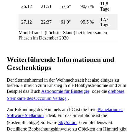
11,8
26.12
21:51
57,6°
90,6 %
Tage
12,7
27.12
22:37
61,0°
95,5 %
Tage
Mond Transit (höchster Stand) bei interessanten
Phasen im Dezember 2020
Weiterführende Informationen und
Geschenktipps
Der Sternenhimmel in der Weihnachtszeit hat also einiges zu
bieten. Hilfreich zum Einstieg in die Hobbyastronomie sind zum
Beispiel das Buch
Astronomie für Einsteiger
oder die
drehbare
Sternkarte des Occolum Verlags
.
Zur Erkundung des Himmels am PC ist die freie
Planetariums-
Software Stellarium
ideal. Für das Smartphone ist die
(kostenpflichtige) Software
SkySafari
6 empfehlenswert.
Detaillierte Beobachtungshinweise zu Objekten am Himmel gibt