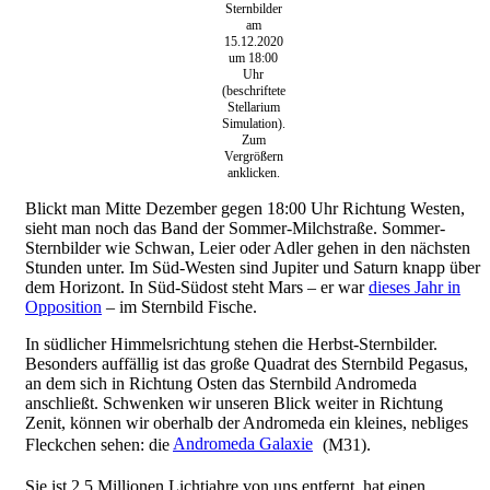
Sternbilder
am
15.12.2020
um 18:00
Uhr
(beschriftete
Stellarium
Simulation).
Zum
Vergrößern
anklicken.
Blickt man Mitte Dezember gegen 18:00 Uhr Richtung Westen,
sieht man noch das Band der Sommer-Milchstraße. Sommer-
Sternbilder wie Schwan, Leier oder Adler gehen in den nächsten
Stunden unter. Im Süd-Westen sind Jupiter und Saturn knapp über
dem Horizont. In Süd-Südost steht Mars – er war
dieses Jahr in
Opposition
– im Sternbild Fische.
In südlicher Himmelsrichtung stehen die Herbst-Sternbilder.
Besonders auffällig ist das große Quadrat des Sternbild Pegasus,
an dem sich in Richtung Osten das Sternbild Andromeda
anschließt. Schwenken wir unseren Blick weiter in Richtung
Zenit, können wir oberhalb der Andromeda ein kleines, nebliges
Fleckchen sehen: die
Andromeda Galaxie
(M31).
Sie ist 2,5 Millionen Lichtjahre von uns entfernt, hat einen