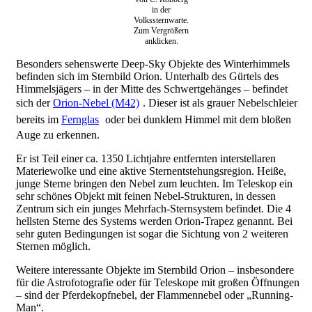
in der
Volkssternwarte.
Zum Vergrößern
anklicken.
Besonders sehenswerte Deep-Sky Objekte des Winterhimmels
befinden sich im Sternbild Orion. Unterhalb des Gürtels des
Himmelsjägers – in der Mitte des Schwertgehänges – befindet
sich der
Orion-Nebel (M42)
. Dieser ist als grauer Nebelschleier
bereits im
Fernglas
oder bei dunklem Himmel mit dem bloßen
Auge zu erkennen.
Er ist Teil einer ca. 1350 Lichtjahre entfernten interstellaren
Materiewolke und eine aktive Sternentstehungsregion. Heiße,
junge Sterne bringen den Nebel zum leuchten. Im Teleskop ein
sehr schönes Objekt mit feinen Nebel-Strukturen, in dessen
Zentrum sich ein junges Mehrfach-Sternsystem befindet. Die 4
hellsten Sterne des Systems werden Orion-Trapez genannt. Bei
sehr guten Bedingungen ist sogar die Sichtung von 2 weiteren
Sternen möglich.
Weitere interessante Objekte im Sternbild Orion – insbesondere
für die Astrofotografie oder für Teleskope mit großen Öffnungen
– sind der Pferdekopfnebel, der Flammennebel oder „Running-
Man“.