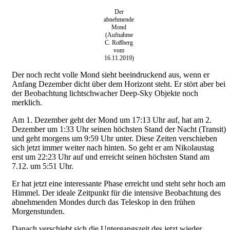
Der
abnehmende
Mond
(Aufnahme
C. Roßberg
vom
16.11.2019)
Der noch recht volle Mond sieht beeindruckend aus, wenn er
Anfang Dezember dicht über dem Horizont steht. Er stört aber bei
der Beobachtung lichtschwacher Deep-Sky Objekte noch
merklich.
Am 1. Dezember geht der Mond um 17:13 Uhr auf, hat am 2.
Dezember um 1:33 Uhr seinen höchsten Stand der Nacht (Transit)
und geht morgens um 9:59 Uhr unter. Diese Zeiten verschieben
sich jetzt immer weiter nach hinten. So geht er am Nikolaustag
erst um 22:23 Uhr auf und erreicht seinen höchsten Stand am
7.12. um 5:51 Uhr.
Er hat jetzt eine interessante Phase erreicht und steht sehr hoch am
Himmel. Der ideale Zeitpunkt für die intensive Beobachtung des
abnehmenden Mondes durch das Teleskop in den frühen
Morgenstunden.
Danach verschiebt sich die Untergangszeit des jetzt wieder