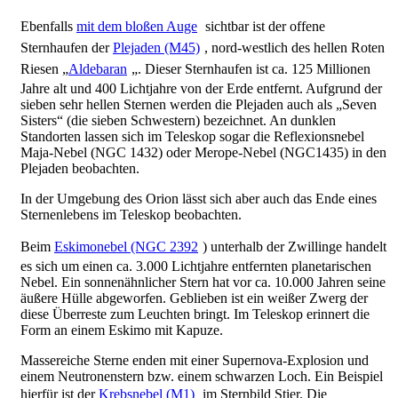
Ebenfalls
mit dem bloßen Auge
sichtbar ist der offene
Sternhaufen der
Plejaden (M45)
, nord-westlich des hellen Roten
Riesen „
Aldebaran
„. Dieser Sternhaufen ist ca. 125 Millionen
Jahre alt und 400 Lichtjahre von der Erde entfernt. Aufgrund der
sieben sehr hellen Sternen werden die Plejaden auch als „Seven
Sisters“ (die sieben Schwestern) bezeichnet. An dunklen
Standorten lassen sich im Teleskop sogar die Reflexionsnebel
Maja-Nebel (NGC 1432) oder Merope-Nebel (NGC1435) in den
Plejaden beobachten.
In der Umgebung des Orion lässt sich aber auch das Ende eines
Sternenlebens im Teleskop beobachten.
Beim
Eskimonebel (NGC 2392
) unterhalb der Zwillinge handelt
es sich um einen ca. 3.000 Lichtjahre entfernten planetarischen
Nebel. Ein sonnenähnlicher Stern hat vor ca. 10.000 Jahren seine
äußere Hülle abgeworfen. Geblieben ist ein weißer Zwerg der
diese Überreste zum Leuchten bringt. Im Teleskop erinnert die
Form an einem Eskimo mit Kapuze.
Massereiche Sterne enden mit einer Supernova-Explosion und
einem Neutronenstern bzw. einem schwarzen Loch. Ein Beispiel
hierfür ist der
Krebsnebel (M1)
im Sternbild Stier. Die