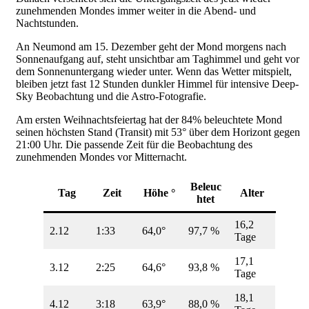
zunehmenden Mondes immer weiter in die Abend- und
Nachtstunden.
An Neumond am 15. Dezember geht der Mond morgens nach
Sonnenaufgang auf, steht unsichtbar am Taghimmel und geht vor
dem Sonnenuntergang wieder unter. Wenn das Wetter mitspielt,
bleiben jetzt fast 12 Stunden dunkler Himmel für intensive Deep-
Sky Beobachtung und die Astro-Fotografie.
Am ersten Weihnachtsfeiertag hat der 84% beleuchtete Mond
seinen höchsten Stand (Transit) mit 53° über dem Horizont gegen
21:00 Uhr. Die passende Zeit für die Beobachtung des
zunehmenden Mondes vor Mitternacht.
Beleuc
Tag
Zeit
Höhe °
Alter
htet
16,2
2.12
1:33
64,0°
97,7 %
Tage
17,1
3.12
2:25
64,6°
93,8 %
Tage
18,1
4.12
3:18
63,9°
88,0 %