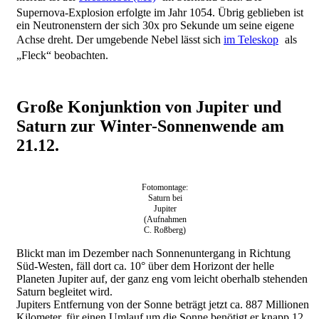
Supernova-Explosion erfolgte im Jahr 1054. Übrig geblieben ist
ein Neutronenstern der sich 30x pro Sekunde um seine eigene
Achse dreht. Der umgebende Nebel lässt sich
im Teleskop
als
„Fleck“ beobachten.
Große Konjunktion von Jupiter und
Saturn zur Winter-Sonnenwende am
21.12.
Fotomontage:
Saturn bei
Jupiter
(Aufnahmen
C. Roßberg)
Blickt man im Dezember nach Sonnenuntergang in Richtung
Süd-Westen, fäll dort ca. 10° über dem Horizont der helle
Planeten Jupiter auf, der ganz eng vom leicht oberhalb stehenden
Saturn begleitet wird.
Jupiters Entfernung von der Sonne beträgt jetzt ca. 887 Millionen
Kilometer, für einen Umlauf um die Sonne benötigt er knapp 12