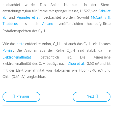
beobachtet wurde. Das Anion ist auch in der Stern-
entstehungsregion für Sterne mit geringer Masse, L1527, von
Sakai et
al.
und
Agúndez et al.
beobachtet worden. Sowohl
McCarthy &
Thaddeus
als auch
Amano
veröffentlichten hochaufgelöste
–
Rotationsspektren des C
H
.
4
–
–
Wie das
erste
entdeckte Anion, C
H
, ist auch das C
H
ein lineares
6
4
Polyin
. Die Anionen aus der Reihe C
H sind stabil, da ihre
2n
Elektronenaffinität
beträchtlich ist. Die gemessene
Elektronenaffinität des C
H beträgt nach
Zhou et al.
3.53 eV und ist
4
mit der Elektronenaffinität von Halogenen wie Fluor (3.40 eV) und
Chlor (3.61 eV) vergleichbar.
Previous
Next