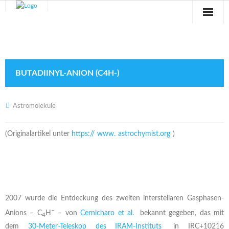
Sternwarte
Veranstaltungen
BUTADIINYL-ANION (C4H-)
Verein
Blog
Astromoleküle
Galerie
(Originalartikel unter
https://
www.
astrochymist.org
)
Anfahrt
Kontakt
2007 wurde die Entdeckung des zweiten interstellaren Gasphasen-
–
Anions – C
H
– von
Cernicharo et al.
bekannt gegeben, das mit
4
dem
30-Meter-Teleskop des IRAM-Instituts
in IRC+10216