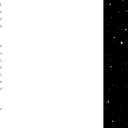
t,
er
er
tt
nn
hs
n,
en
n.
em
in
er