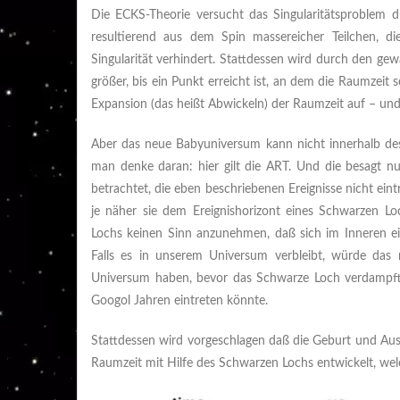
Die ECKS-Theorie versucht das Singularitätsproblem 
resultierend aus dem Spin massereicher Teilchen, d
Singularität verhindert. Stattdessen wird durch den g
größer, bis ein Punkt erreicht ist, an dem die Raumzeit 
Expansion (das heißt Abwickeln) der Raumzeit auf – un
Aber das neue Babyuniversum kann nicht innerhalb d
man denke daran: hier gilt die ART. Und die besagt 
betrachtet, die eben beschriebenen Ereignisse nicht ein
je näher sie dem Ereignishorizont eines Schwarzen 
Lochs keinen Sinn anzunehmen, daß sich im Inneren ein
Falls es in unserem Universum verbleibt, würde das
Universum haben, bevor das Schwarze Loch verdampft
Googol Jahren eintreten könnte.
Stattdessen wird vorgeschlagen daß die Geburt und Aus
Raumzeit mit Hilfe des Schwarzen Lochs entwickelt, wel