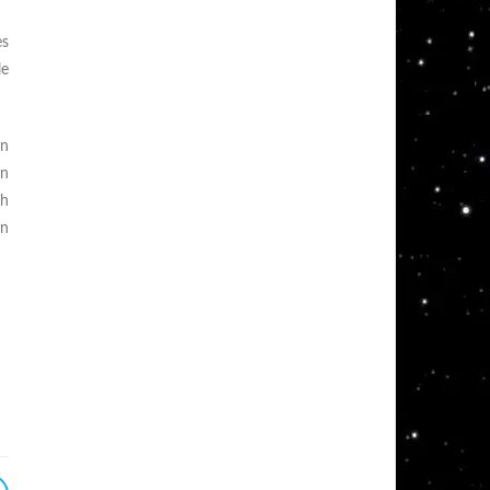
es
le
en
en
ch
in