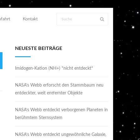
fahrt
Kontakt
NEUESTE BEITRÄGE
Imidogen-Kation (NH+) *nicht entdeckt*
NASA’s Webb erforscht den Stammbaum neu
entdeckter, weit entfernter Objekte
NASA’s Webb entdeckt verborgenen Planeten in
berühmtem Sternsystem
NASA’s Webb entdeckt ungewöhnliche Galaxie,