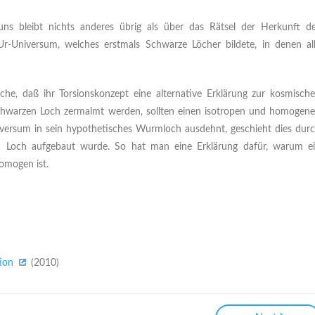
uns bleibt nichts anderes übrig als über das Rätsel der Herkunft d
-Universum, welches erstmals Schwarze Löcher bildete, in denen al
he, daß ihr Torsionskonzept eine alternative Erklärung zur kosmisch
 Schwarzen Loch zermalmt werden, sollten einen isotropen und homogen
versum in sein hypothetisches Wurmloch ausdehnt, geschieht dies dur
en Loch aufgebaut wurde. So hat man eine Erklärung dafür, warum e
omogen ist.
tion
(2010)