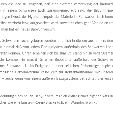
durch die Idee zu umgehen, daß eine extreme Verdrehung der Raumzei
ie in einem Schwarzen Loch zusammengepreßt sind, die Bildung ein
ewaltigen Druck der Eigendrehimpuls der Materie im Schwarzen Loch imm
selbst verdreht bzw. aufgewickelt wird, soweit es eben geht. Von da an tri
d man hat ein neues Babyuniversum.
es Schwarzen Lochs geboren werden und sich in diesem ausdehnen, de
nun einmal, daß von jedem Bezugssystem außerhalb des Schwarzen Loc
treten können. Uhren scheinen sich bis zum Stillstand hin zu verlangsame
Lochs kommen. Es macht für einen Beobachter außerhalb des Schwarz
es Schwarzen Lochs Ereignisse in einer zeitlichen Reihenfolge abspiele
 mögliche Babyuniversum keine Zeit zur Kontaktaufnahme mit unser
 – auch wenn von einem äußeren Bezugssystem betrachtet, dies erst 
dehnung eines neuen Babyuniversums sich entlang eines eigenen Asts d
ches wie eine Einstein-Rosen-Brücke (d.h. ein Wurmloch) wirkt.