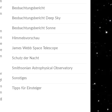
um
hr
Beobachtungsbericht
en
Beobachtungsbericht Deep Sky
Beobachtungsbericht Sonne
en
ns
Himmelsvorschau
ie
James Webb Space Telescope
re
en
Schutz der Nacht
Smithsonian Astrophysical Observatory
er
Sonstiges
gt
hs
Tipps für Einsteiger
nn
ng