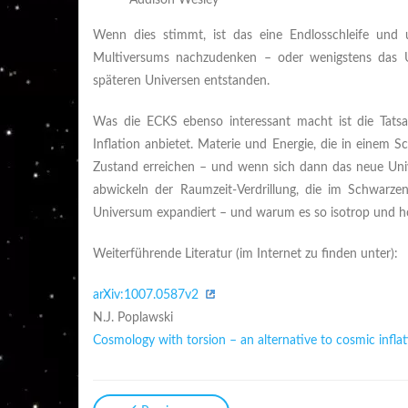
Wenn dies stimmt, ist das eine Endlosschleife und 
Multiversums nachzudenken – oder wenigstens das Ur
späteren Universen entstanden.
Was die ECKS ebenso interessant macht ist die Tatsac
Inflation anbietet. Materie und Energie, die in einem
Zustand erreichen – und wenn sich dann das neue Uni
abwickeln der Raumzeit-Verdrillung, die im Schwarz
Universum expandiert – und warum es so isotrop und h
Weiterführende Literatur (im Internet zu finden unter):
arXiv:1007.0587v2
N.J. Poplawski
Cosmology with torsion – an alternative to cosmic infla