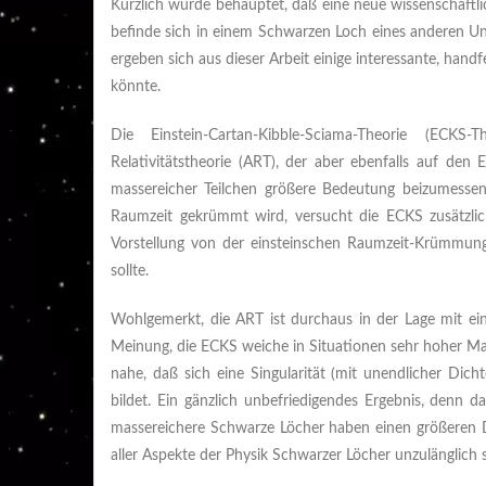
Kürzlich wurde behauptet, daß eine neue wissenschaftl
befinde sich in einem Schwarzen Loch eines anderen Un
ergeben sich aus dieser Arbeit einige interessante, han
könnte.
Die Einstein-Cartan-Kibble-Sciama-Theorie (ECKS
Relativitätstheorie (ART), der aber ebenfalls auf den
massereicher Teilchen größere Bedeutung beizumesse
Raumzeit gekrümmt wird, versucht die ECKS zusätzlic
Vorstellung von der einsteinschen Raumzeit-Krümmun
sollte.
Wohlgemerkt, die ART ist durchaus in der Lage mit 
Meinung, die ECKS weiche in Situationen sehr hoher Ma
nahe, daß sich eine Singularität (mit unendlicher Dic
bildet. Ein gänzlich unbefriedigendes Ergebnis, denn 
massereichere Schwarze Löcher haben einen größeren 
aller Aspekte der Physik Schwarzer Löcher unzulänglich s