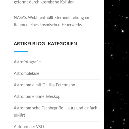
geformt durch kosmische Kollision
NASA’s Webb enthüllt Sternentstehung im
Rahmen eines kosmischen Feuerwerks
ARTIKELBLOG- KATEGORIEN
Astrofotografie
Astromoleküle
Astronomie mit Dr. Ilka Petermann
Astronomie ohne Teleskop
Astronomische Fachbegriffe – kurz und einfach
erklärt
Autoren der VSD