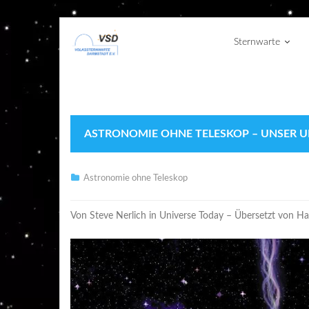
Sternwarte
ASTRONOMIE OHNE TELESKOP – UNSER U
Astronomie ohne Teleskop
Von Steve Nerlich in Universe Today – Übersetzt von Ha