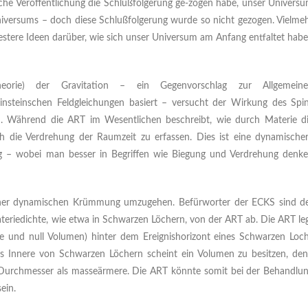
iche Veröffentlichung die Schlußfolgerung ge-zogen habe, unser Univers
iversums – doch diese Schlußfolgerung wurde so nicht gezogen. Vielme
dfestere Ideen darüber, wie sich unser Universum am Anfang entfaltet hab
-Theorie) der Gravitation – ein Gegenvorschlag zur Allgemein
 Einsteinschen Feldgleichungen basiert – versucht der Wirkung des Spi
n. Während die ART im Wesentlichen beschreibt, wie durch Materie d
h die Verdrehung der Raumzeit zu erfassen. Dies ist eine dynamische
g – wobei man besser in Begriffen wie Biegung und Verdrehung denk
einer dynamischen Krümmung umzugehen. Befürworter der ECKS sind d
teriedichte, wie etwa in Schwarzen Löchern, von der ART ab. Die ART le
hte und null Volumen) hinter dem Ereignishorizont eines Schwarzen Loc
das Innere von Schwarzen Löchern scheint ein Volumen zu besitzen, de
Durchmesser als masseärmere. Die ART könnte somit bei der Behandlu
ein.