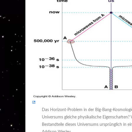
Das Horizont-Problem in der Big-Bang-Kosmologie
Universums gleiche physikalische Eigenschaften? V
Bestandteile dieses Universums ursprünglich in ei
Addison Wesley