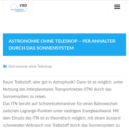
Sternwarte
Veranstaltungen
ASTRONOMIE OHNE TELESKOP – PER ANHALTER
Verein
DURCH DAS SONNENSYSTEM
Blog
Astronomie ohne Teleskop
Galerie
Kaum Treibstoff, aber gut in Astrophysik? Dann ist es möglich, unter
Anfahrt
Nutzung des Interplanetaren Transportnetzes (ITN) durch das
Sonnensystem zu reisen.
Kontakt
Das ITN beruht auf Schwerkraftmanöver für einen Bahnwechsel
zwischen Lagrange-Punkten unter niedrigem Energieaufwand. Mit
dem Einsatz des ITN ist es theoretisch möglich, mit einem äusserst
schonenden Verbrauch von Treibstoff durch das Sonnensystem zu