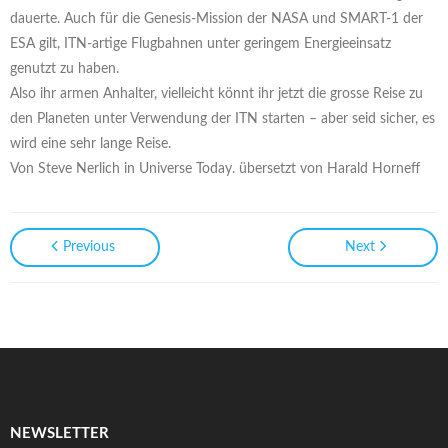
dauerte. Auch für die Genesis-Mission der NASA und SMART-1 der
ESA gilt, ITN-artige Flugbahnen unter geringem Energieeinsatz
genutzt zu haben.
Also ihr armen Anhalter, vielleicht könnt ihr jetzt die grosse Reise zu
den Planeten unter Verwendung der ITN starten – aber seid sicher, es
wird eine sehr lange Reise.
Von Steve Nerlich in Universe Today. übersetzt von Harald Horneff
Previous
Next
NEWSLETTER