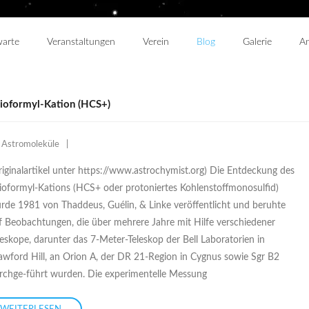
warte
Veranstaltungen
Verein
Blog
Galerie
An
ioformyl-Kation (HCS+)
Astromoleküle
riginalartikel unter https://www.astrochymist.org) Die Entdeckung des
ioformyl-Kations (HCS+ oder protoniertes Kohlenstoffmonosulfid)
rde 1981 von Thaddeus, Guélin, & Linke veröffentlicht und beruhte
f Beobachtungen, die über mehrere Jahre mit Hilfe verschiedener
leskope, darunter das 7-Meter-Teleskop der Bell Laboratorien in
awford Hill, an Orion A, der DR 21-Region in Cygnus sowie Sgr B2
rchge-führt wurden. Die experimentelle Messung