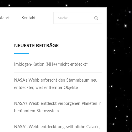
fahrt
Kontakt
NEUESTE BEITRÄGE
Imidogen-Kation (NH+) *nicht entdeckt*
NASA’s Webb erforscht den Stammbaum neu
entdeckter, weit entfernter Objekte
NASA’s Webb entdeckt verborgenen Planeten in
berühmtem Sternsystem
NASA’s Webb entdeckt ungewöhnliche Galaxie,