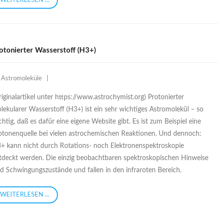
WEITERLESEN …
otonierter Wasserstoff (H3+)
Astromoleküle
riginalartikel unter https://www.astrochymist.org) Protonierter
lekularer Wasserstoff (H3+) ist ein sehr wichtiges Astromolekül – so
chtig, daß es dafür eine eigene Website gibt. Es ist zum Beispiel eine
otonenquelle bei vielen astrochemischen Reaktionen. Und dennoch:
+ kann nicht durch Rotations- noch Elektronenspektroskopie
tdeckt werden. Die einzig beobachtbaren spektroskopischen Hinweise
nd Schwingungszustände und fallen in den infraroten Bereich.
WEITERLESEN …