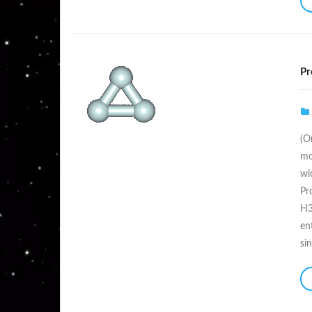
Pr
(O
mo
wi
Pr
H3
en
si