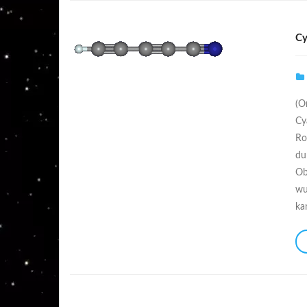
Cy
(O
Cy
Ro
du
Ob
wu
ka