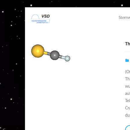
Stern
Th
(O
Th
wu
au
Te
Cr
du