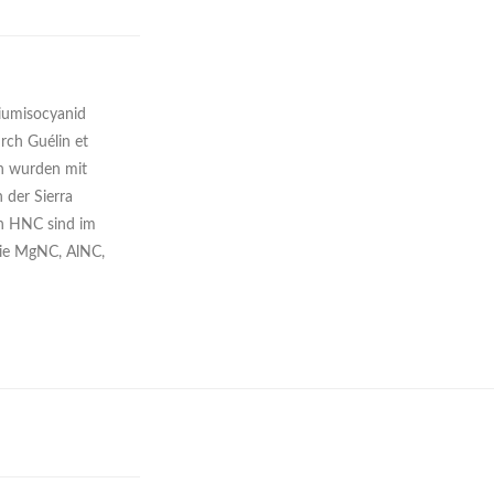
ziumisocyanid
rch Guélin et
en wurden mit
 der Sierra
n HNC sind im
wie MgNC, AlNC,