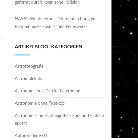
geformt durch kosmische Kollision
NASA’s Webb enthüllt Sternentstehung im
Rahmen eines kosmischen Feuerwerks
ARTIKELBLOG- KATEGORIEN
Astrofotografie
Astromoleküle
Astronomie mit Dr. Ilka Petermann
Astronomie ohne Teleskop
Astronomische Fachbegriffe – kurz und einfach
erklärt
Autoren der VSD