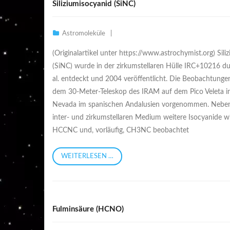
Siliziumisocyanid (SiNC)
Astromoleküle
(Originalartikel unter https://www.astrochymist.org) Sili
(SiNC) wurde in der zirkumstellaren Hülle IRC+10216 du
al. entdeckt und 2004 veröffentlicht. Die Beobachtung
dem 30-Meter-Teleskop des IRAM auf dem Pico Veleta in
Nevada im spanischen Andalusien vorgenommen. Nebe
inter- und zirkumstellaren Medium weitere Isocyanide 
HCCNC und, vorläufig, CH3NC beobachtet
WEITERLESEN …
Fulminsäure (HCNO)