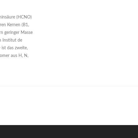
ulminsäure (HCNO)
aren Kernen (B1,
rn geringer Masse
 Institut de
ist das zweite,
somer aus H, N,