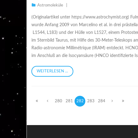
Astromoleküle
(Originalartikel unter https://www.astrochymist.org) F
wurde Anfang 2009 von Marcelino et al. in drei prästell
L1544, L183) und der Hülle von L1527, einem Protoste
im Sternbild Taurus, mit Hilfe des 30-Meter-Teleskops am
Radio-astronomie Millimétrique (IRAM) entdeckt. HCNO 
im Anschluß an die Isocyansäure (HNCO identifizierte I
WEITERLESEN …
280
281
282
283
284