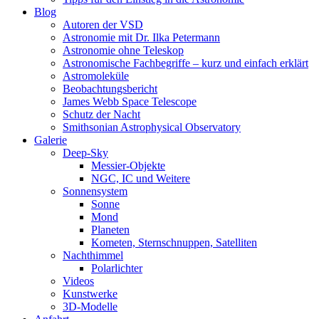
Blog
Autoren der VSD
Astronomie mit Dr. Ilka Petermann
Astronomie ohne Teleskop
Astronomische Fachbegriffe – kurz und einfach erklärt
Astromoleküle
Beobachtungsbericht
James Webb Space Telescope
Schutz der Nacht
Smithsonian Astrophysical Observatory
Galerie
Deep-Sky
Messier-Objekte
NGC, IC und Weitere
Sonnensystem
Sonne
Mond
Planeten
Kometen, Sternschnuppen, Satelliten
Nachthimmel
Polarlichter
Videos
Kunstwerke
3D-Modelle