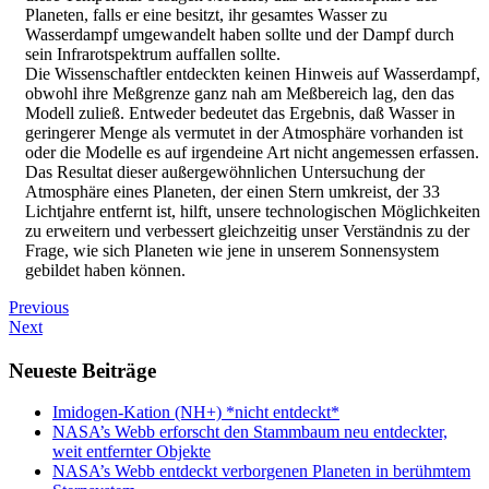
Planeten, falls er eine besitzt, ihr gesamtes Wasser zu
Wasserdampf umgewandelt haben sollte und der Dampf durch
sein Infrarotspektrum auffallen sollte.
Die Wissenschaftler entdeckten keinen Hinweis auf Wasserdampf,
obwohl ihre Meßgrenze ganz nah am Meßbereich lag, den das
Modell zuließ. Entweder bedeutet das Ergebnis, daß Wasser in
geringerer Menge als vermutet in der Atmosphäre vorhanden ist
oder die Modelle es auf irgendeine Art nicht angemessen erfassen.
Das Resultat dieser außergewöhnlichen Untersuchung der
Atmosphäre eines Planeten, der einen Stern umkreist, der 33
Lichtjahre entfernt ist, hilft, unsere technologischen Möglichkeiten
zu erweitern und verbessert gleichzeitig unser Verständnis zu der
Frage, wie sich Planeten wie jene in unserem Sonnensystem
gebildet haben können.
Previous
Next
Neueste Beiträge
Imidogen-Kation (NH+) *nicht entdeckt*
NASA’s Webb erforscht den Stammbaum neu entdeckter,
weit entfernter Objekte
NASA’s Webb entdeckt verborgenen Planeten in berühmtem