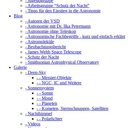
- Jugendgruppe
- Arbeitsgruppe “Schutz der Nacht”
- Tipps für den Einstieg in die Astronomie
Blog
- Autoren der VSD
- Astronomie mit Dr. Ilka Petermann
- Astronomie ohne Teleskop
- Astronomische Fachbegriffe - kurz und einfach erklärt
- Astromoleküle
- Beobachtungsbericht
- James Webb Space Telescope
- Schutz der Nacht
- Smithsonian Astrophysical Observatory
Galerie
- Deep-Sky
- - Messier-Objekte
- - NGC, IC und Weitere
- Sonnensystem
- - Sonne
- - Mond
- - Planeten
- - Kometen, Sternschnuppen, Satelliten
- Nachthimmel
- - Polarlichter
- Videos