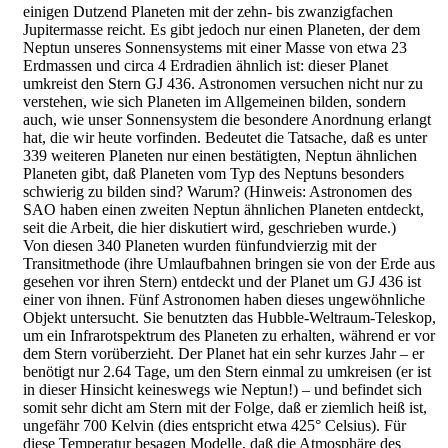
einigen Dutzend Planeten mit der zehn- bis zwanzigfachen
Jupitermasse reicht. Es gibt jedoch nur einen Planeten, der dem
Neptun unseres Sonnensystems mit einer Masse von etwa 23
Erdmassen und circa 4 Erdradien ähnlich ist: dieser Planet
umkreist den Stern GJ 436. Astronomen versuchen nicht nur zu
verstehen, wie sich Planeten im Allgemeinen bilden, sondern
auch, wie unser Sonnensystem die besondere Anordnung erlangt
hat, die wir heute vorfinden. Bedeutet die Tatsache, daß es unter
339 weiteren Planeten nur einen bestätigten, Neptun ähnlichen
Planeten gibt, daß Planeten vom Typ des Neptuns besonders
schwierig zu bilden sind? Warum? (Hinweis: Astronomen des
SAO haben einen zweiten Neptun ähnlichen Planeten entdeckt,
seit die Arbeit, die hier diskutiert wird, geschrieben wurde.)
Von diesen 340 Planeten wurden fünfundvierzig mit der
Transitmethode (ihre Umlaufbahnen bringen sie von der Erde aus
gesehen vor ihren Stern) entdeckt und der Planet um GJ 436 ist
einer von ihnen. Fünf Astronomen haben dieses ungewöhnliche
Objekt untersucht. Sie benutzten das Hubble-Weltraum-Teleskop,
um ein Infrarotspektrum des Planeten zu erhalten, während er vor
dem Stern vorüberzieht. Der Planet hat ein sehr kurzes Jahr – er
benötigt nur 2.64 Tage, um den Stern einmal zu umkreisen (er ist
in dieser Hinsicht keineswegs wie Neptun!) – und befindet sich
somit sehr dicht am Stern mit der Folge, daß er ziemlich heiß ist,
ungefähr 700 Kelvin (dies entspricht etwa 425° Celsius). Für
diese Temperatur besagen Modelle, daß die Atmosphäre des