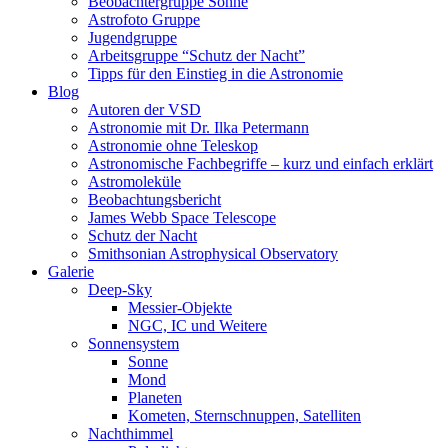
Beobachtergruppe Sonne
Astrofoto Gruppe
Jugendgruppe
Arbeitsgruppe “Schutz der Nacht”
Tipps für den Einstieg in die Astronomie
Blog
Autoren der VSD
Astronomie mit Dr. Ilka Petermann
Astronomie ohne Teleskop
Astronomische Fachbegriffe – kurz und einfach erklärt
Astromoleküle
Beobachtungsbericht
James Webb Space Telescope
Schutz der Nacht
Smithsonian Astrophysical Observatory
Galerie
Deep-Sky
Messier-Objekte
NGC, IC und Weitere
Sonnensystem
Sonne
Mond
Planeten
Kometen, Sternschnuppen, Satelliten
Nachthimmel