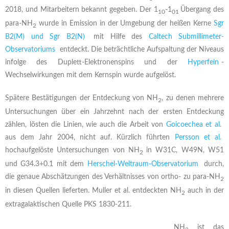
2018, und Mitarbeitern bekannt gegeben. Der 1
-1
Übergang des
10
01
para-NH
wurde in Emission in der Umgebung der heißen Kerne
Sgr
2
B2(M) und Sgr B2(N)
mit Hilfe des
Caltech Submillimeter-
Observatoriums
entdeckt. Die beträchtliche Aufspaltung der Niveaus
infolge des Duplett-Elektronenspins und der
Hyperfein
-
Wechselwirkungen mit dem Kernspin wurde aufgelöst.
Spätere Bestätigungen der Entdeckung von NH
, zu denen mehrere
2
Untersuchungen über ein Jahrzehnt nach der ersten Entdeckung
zählen, lösten die Linien, wie auch die Arbeit von
Goicoechea et al.
aus dem Jahr 2004, nicht auf. Kürzlich führten
Persson et al.
hochaufgelöste Untersuchungen von NH
in W31C, W49N, W51
2
und G34.3+0.1 mit dem
Herschel-Weltraum-Observatorium
durch,
die genaue Abschätzungen des Verhältnisses von ortho- zu para-NH
2
in diesen Quellen lieferten. Muller et al. entdeckten NH
auch in der
2
extragalaktischen Quelle PKS 1830-211.
NH
ist das