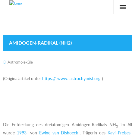
Sternwarte
Veranstaltungen
AMIDOGEN-RADIKAL (NH2)
Verein
Blog
Astromoleküle
Galerie
(Originalartikel unter
https://
www.
astrochymist.org
)
Anfahrt
Kontakt
Die Entdeckung des dreiatomigen Amidogen-Radikals NH
im All
2
wurde
1993
von
Ewine van Dishoeck
, Trägerin des
Kavli-Preises