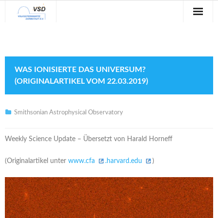
Sternwarte
Veranstaltungen
WAS IONISIERTE DAS UNIVERSUM?
Verein
(ORIGINALARTIKEL VOM 22.03.2019)
Blog
Smithsonian Astrophysical Observatory
Galerie
Weekly Science Update – Übersetzt von Harald Horneff
Anfahrt
(Originalartikel unter
www.cfa
.harvard.edu
)
Kontakt