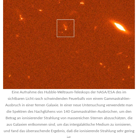
Eine Aufnahme des Hubble-Weltraum-Teleskops der NASA/ESA des im
sichtbaren Licht rasch schwindenden Feuerballs von einem Gammastrahlen-
Ausbruch in einer fernen Galaxie. In einer neue Untersuchung verwendete man
die Spektren des Nachglühens von 140 Gammastrahlen-Ausbrüchen, um den
Betrag an ionisierender Strahlung von massereichen Sternen abzuschätzen, die
aus Galaxien entkommen sind, um das intergalaktische Medium zu ionisieren,
und fand das überraschende Ergebnis, daß die ionisierende Strahlung sehr gering
ist.